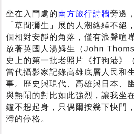
坐在入門處的
南方旅行詩牆
旁邊
「草間彌生」展的人潮絡繹不絕
個相對安靜的角落，僅有浪聲喧
放著英國人湯姆生（John Thom
史上的第一批老照片《打狗港》（
當代攝影家記錄高雄底層人民和
事。歷史與現代、高雄與日本、
與熱鬧的對比如此強烈，讓我坐
鐘不想起身，只偶爾按幾下快門
灣的停格。