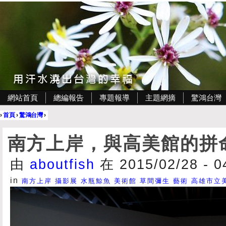
網站首頁
總編報告
專題報導
主題網摘
驚鴻台灣
›
首頁
›
驚鴻台灣
›
南方上岸，與高美館的拼
由
aboutfish
在 2015/02/28 - 
in
南方上岸
攝影展
水瓶鯨魚
美術館
草間彌生
藝術
高雄市立