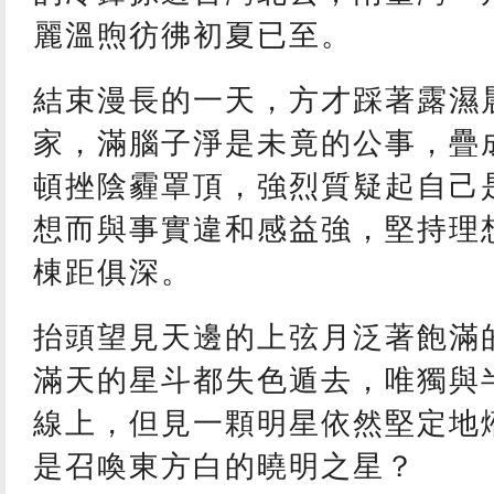
麗溫煦彷彿初夏已至。
結束漫長的一天，方才踩著露濕
家，滿腦子淨是未竟的公事，疊
頓挫陰霾罩頂，強烈質疑起自己
想而與事實違和感益強，堅持理
棟距俱深。
抬頭望見天邊的上弦月泛著飽滿的
滿天的星斗都失色遁去，唯獨與
線上，但見一顆明星依然堅定地
是召喚東方白的曉明之星？