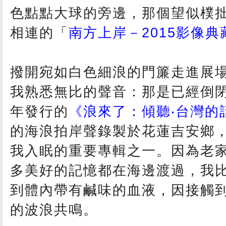
色點點大球的旁邊，那個望似樸
相連的「
南方上岸－2015影像典
撥開宛如白色細浪的門簾走進展
我熟悉無比的聲音：那是已經倒閉
年發行的
《浪來了：傾聽‧台灣的
的海浪拍岸聲錄製於花蓮吉安鄉，
我入眠的重要專輯之一。因為老
多美好的記憶都在海邊渡過，我
到體內帶有鹹味的血液，因接觸
的波浪共鳴。