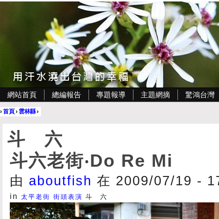
網站首頁
總編報告
專題報導
主題網摘
驚鴻台灣
›
首頁
›
雲林縣
›
斗 六
斗六老街‧Do Re Mi
由
aboutfish
在 2009/07/19 - 
in
太平老街
街頭表演
斗 六