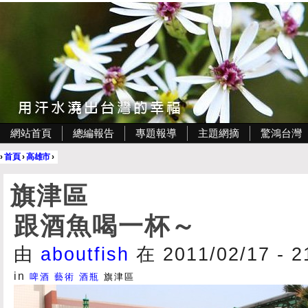
網站首頁
總編報告
專題報導
主題網摘
驚鴻台灣
›
首頁
›
高雄市
›
旗津區
跟酒魚喝一杯～
由
aboutfish
在 2011/02/17 - 
in
啤酒
藝術
酒瓶
旗津區