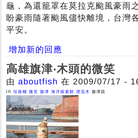
龜，為還籠罩在莫拉克颱風豪雨
盼豪雨隨著颱風儘快離境，台灣
平安。
增加新的回應
高雄旗津‧木頭的微笑
由
aboutfish
在 2009/07/17 - 
in
垃圾桶
微笑
旗津
海洋探索館
漂流木
旗津區