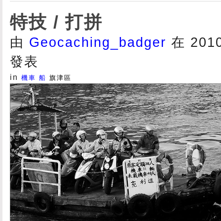
特技 / 打拼
由
Geocaching_badger
在 2010/
發表
in
機車
船
旗津區