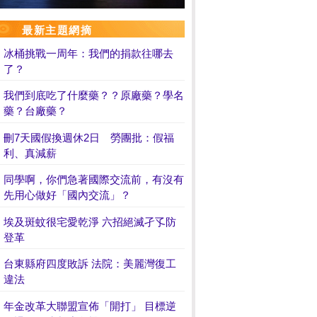
最新主題網摘
冰桶挑戰一周年：我們的捐款往哪去
了？
我們到底吃了什麼藥？？原廠藥？學名
藥？台廠藥？
刪7天國假換週休2日 勞團批：假福
利、真減薪
同學啊，你們急著國際交流前，有沒有
先用心做好「國內交流」？
埃及斑蚊很宅愛乾淨 六招絕滅孑孓防
登革
台東縣府四度敗訴 法院：美麗灣復工
違法
年金改革大聯盟宣佈「開打」 目標逆