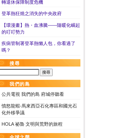
轉退休保障制度危機
登革熱狂燒之消失的中央政府
【環漫畫】熱・血沸騰——隨暖化崛起
的叮叮勢力
疾病管制署登革熱懶人包，你看過了
嗎？
搜尋
我們的島
公共電視 我們的島 府城停聽看
憤怒龍蝦-馬來西亞石化專區和國光石
化外移爭議
HOLA 祕魯 文明與荒野的旅程
全球之聲