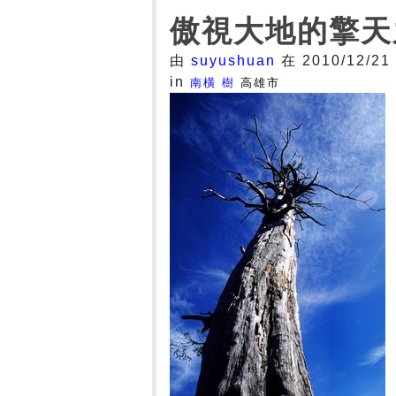
傲視大地的擎天
由
suyushuan
在 2010/12/21
in
南橫
樹
高雄市