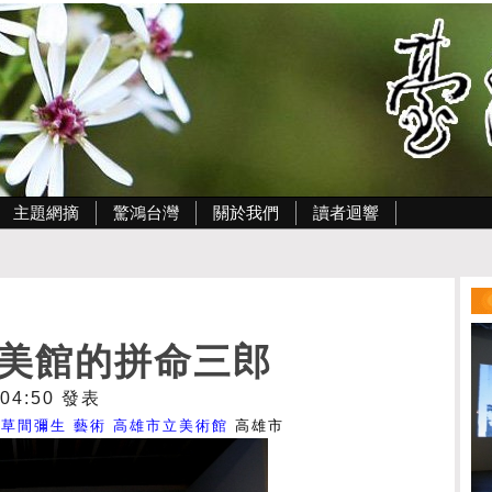
主題網摘
驚鴻台灣
關於我們
讀者迴響
美館的拼命三郎
 04:50 發表
草間彌生
藝術
高雄市立美術館
高雄市