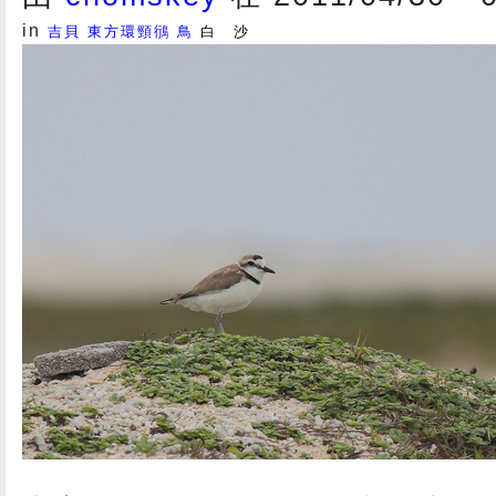
in
吉貝
東方環頸鴴
鳥
白 沙