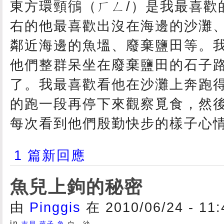
東方環頸鴴（ㄏㄥ/）是我最喜歡
右的他最喜歡出沒在海邊的沙灘
鄰近海邊的魚塭、廢棄鹽田等。
他們整群呆坐在廢棄鹽田的石子
了。我最喜歡看他在沙灘上奔跑
的跑一段再停下來觀察覓食，然
每次看到他們殷勤快步的樣子心
1 篇新回應
魚兒上鉤的秘密
由
Pinggis
在 2010/06/24 - 11
in
吉貝
孩子
魚
白 沙