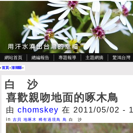
網站首頁
總編報告
專題報導
主題網摘
驚鴻台灣
›
首頁
›
澎湖縣
›
白 沙
喜歡親吻地面的啄木鳥
由
chomskey
在 2011/05/02 - 
in
吉貝
地啄木
稀有過境鳥
鳥
白 沙