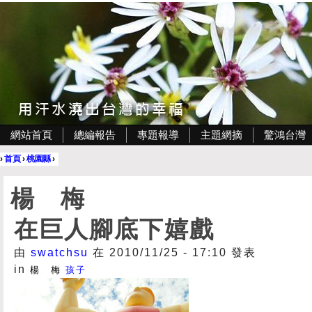
網站首頁
總編報告
專題報導
主題網摘
驚鴻台灣
›
首頁
›
桃園縣
›
楊 梅
在巨人腳底下嬉戲
由
swatchsu
在 2010/11/25 - 17:10 發表
in
楊 梅
孩子