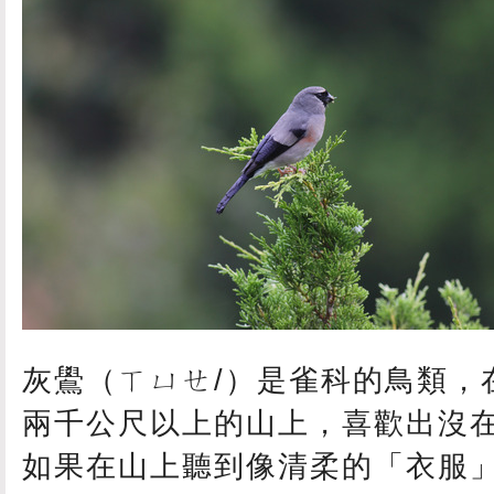
灰鷽（ㄒㄩㄝ/）是雀科的鳥類，
兩千公尺以上的山上，喜歡出沒
如果在山上聽到像清柔的「衣服