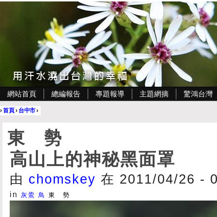
網站首頁
總編報告
專題報導
主題網摘
驚鴻台灣
›
首頁
›
台中市
›
東 勢
高山上的神秘黑面罩
由
chomskey
在 2011/04/26 - 
in
灰鷽
鳥
東 勢