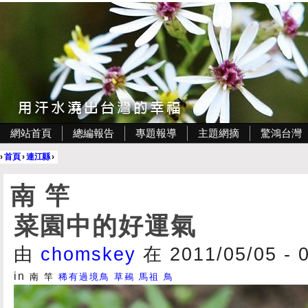
網站首頁
總編報告
專題報導
主題網摘
驚鴻台灣
›
首頁
›
連江縣
›
南 竿
菜園中的好運氣
由
chomskey
在 2011/05/05 - 
in
南 竿
稀有過境鳥
草鵐
馬祖
鳥