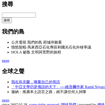
搜尋
我們的島
公共電視 我們的島 府城停聽看
憤怒龍蝦-馬來西亞石化專區和國光石化外移爭議
HOLA 祕魯 文明與荒野的旅程
more
全球之聲
我在烏克蘭，唾棄自己的母語
「中亞文學仍是俄語的天下」──維吾爾作家 Ramil Niyazov-A
迦納：推廣本土語言之路，絕不讓任何人掉隊
more
since 2007.02.28.
some rights reserved.
聯絡我們
| powered by
網絡