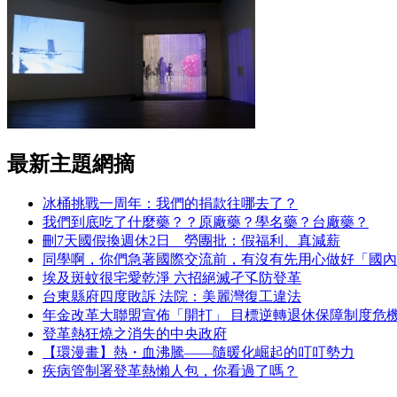
最新主題網摘
冰桶挑戰一周年：我們的捐款往哪去了？
我們到底吃了什麼藥？？原廠藥？學名藥？台廠藥？
刪7天國假換週休2日 勞團批：假福利、真減薪
同學啊，你們急著國際交流前，有沒有先用心做好「國內
埃及斑蚊很宅愛乾淨 六招絕滅孑孓防登革
台東縣府四度敗訴 法院：美麗灣復工違法
年金改革大聯盟宣佈「開打」 目標逆轉退休保障制度危
登革熱狂燒之消失的中央政府
【環漫畫】熱・血沸騰——隨暖化崛起的叮叮勢力
疾病管制署登革熱懶人包，你看過了嗎？