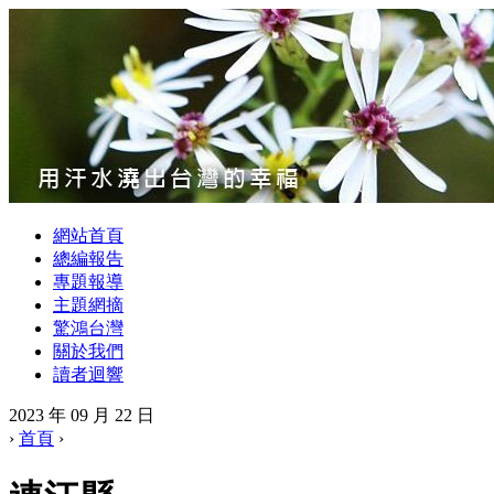
網站首頁
總編報告
專題報導
主題網摘
驚鴻台灣
關於我們
讀者迴響
2023 年 09 月 22 日
›
首頁
›