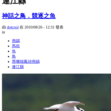
連江縣
神話之鳥．競逐之魚
由
dotcool
在 2010/08/26 - 12:31 發表
in
燕鷗
馬祖
魚
鳥
黑嘴端鳳頭燕鷗
連江縣