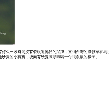
有好久一段時間沒有發現過牠們的蹤跡，直到台灣的攝影家在馬
牠珍貴的小寶寶，後面有幾隻鳳頭燕鷗一付很覬覦的樣子。