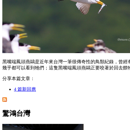
黑嘴端鳳頭燕鷗是近年來台灣一筆很傳奇性的鳥類紀錄，曾經
幾乎都可以看到牠們；這隻黑嘴端鳳頭燕鷗正要咬著於回去餵
分享本篇文章：
4 篇新回應
驚鴻台灣