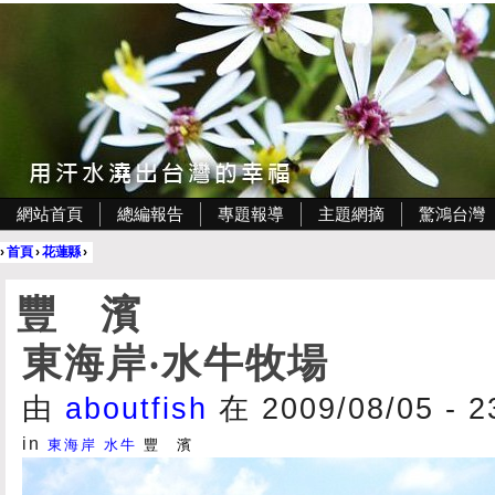
網站首頁
總編報告
專題報導
主題網摘
驚鴻台灣
›
首頁
›
花蓮縣
›
豐 濱
東海岸‧水牛牧場
由
aboutfish
在 2009/08/05 - 
in
東海岸
水牛
豐 濱