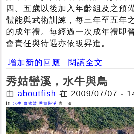
四、五歲以後加入年齡組及之預
體能與武術訓練，每三年至五年
的成年禮。每經過一次成年禮即
會責任與待遇亦依級昇進。
增加新的回應
閱讀全文
秀姑巒溪，水牛與鳥
由
aboutfish
在 2009/07/07 - 
in
水牛
白鷺鷥
秀姑巒溪
豐 濱