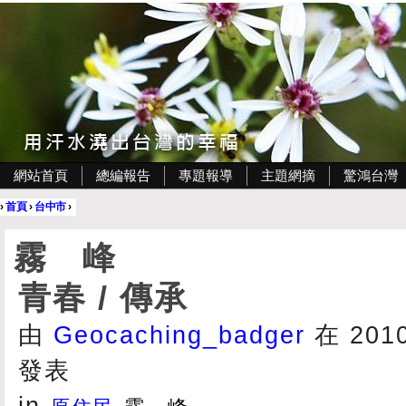
網站首頁
總編報告
專題報導
主題網摘
驚鴻台灣
›
首頁
›
台中市
›
霧 峰
青春 / 傳承
由
Geocaching_badger
在 2010/
發表
in