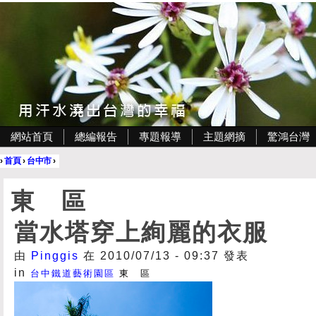
網站首頁
總編報告
專題報導
主題網摘
驚鴻台灣
›
首頁
›
台中市
›
東 區
當水塔穿上絢麗的衣服
由
Pinggis
在 2010/07/13 - 09:37 發表
in
台中鐵道藝術園區
東 區