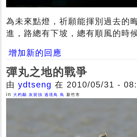
為未來點燈，祈願能揮別過去的
進，路總有下坡，總有順風的時候...
增加新的回應
彈丸之地的戰爭
由
ydtseng
在 2010/05/31 - 0
in
大杓鷸
灰斑鴴
過境鳥
鳥
新竹市