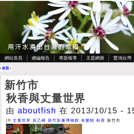
網站首頁
總編報告
專題報導
主題網摘
驚鴻台灣
›
首頁
›
新竹市
秋香與丈量世界
由
aboutfish
在 2013/10/15 - 
in
丈量世界
吳乙峰
新竹影像博物館
有樂館
秋香
新竹市