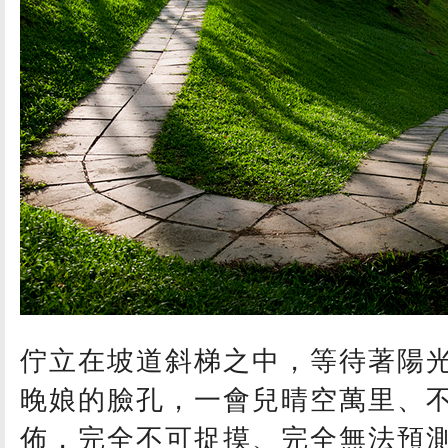
佇立在坡道斜梯之中，等待著陽
晚娘的臉孔，一會兒晴空萬里、
佈，完全不可捉摸、完全無法預