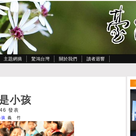
主題網摘
驚鴻台灣
關於我們
讀者迴響
是小孩
1:46 發表
小孩
義 竹