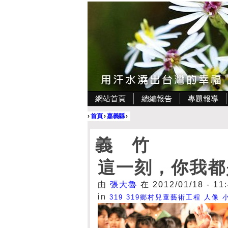
網站首頁
總編報告
專題報導
›
首頁
›
嘉義縣
›
義 竹
這一刻，你我都
由
張大魯
在 2012/01/18 - 1
in
319
319鄉村兒童藝術工程
人像