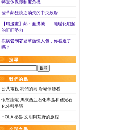
轉退休保障制度危機
登革熱狂燒之消失的中央政府
【環漫畫】熱・血沸騰——隨暖化崛起
的叮叮勢力
疾病管制署登革熱懶人包，你看過了
嗎？
搜尋
我們的島
公共電視 我們的島 府城停聽看
憤怒龍蝦-馬來西亞石化專區和國光石
化外移爭議
HOLA 祕魯 文明與荒野的旅程
全球之聲