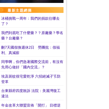
最新主題網摘
冰桶挑戰一周年：我們的捐款往哪去
了？
我們到底吃了什麼藥？？原廠藥？學名
藥？台廠藥？
刪7天國假換週休2日 勞團批：假福
利、真減薪
同學啊，你們急著國際交流前，有沒有
先用心做好「國內交流」？
埃及斑蚊很宅愛乾淨 六招絕滅孑孓防
登革
台東縣府四度敗訴 法院：美麗灣復工
違法
年金改革大聯盟宣佈「開打」 目標逆