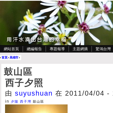
網站首頁
總編報告
專題報導
主題網摘
驚鴻台灣
›
首頁
›
高雄市
›
鼓山區
西子夕照
由
suyushuan
在 2011/04/04 -
in
夕陽
西子灣
鼓山區