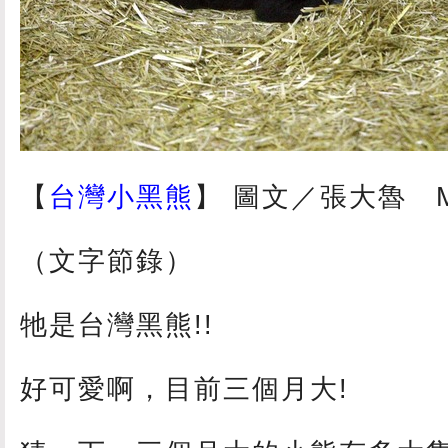
【
台灣小黑熊
】 圖文／張大魯 May
（文字節錄）
牠是台灣黑熊!!
好可愛啊，目前三個月大!