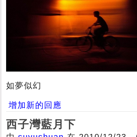
如夢似幻
增加新的回應
西子灣藍月下
由
suyushuan
在 2010/12/23 -