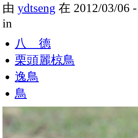
由
ydtseng
在 2012/03/06 
in
八 德
栗頭麗椋鳥
逸鳥
鳥