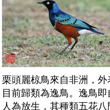
栗頭麗椋鳥來自非洲，外
目前歸類為逸鳥。逸鳥即
人為放生，其種類五花八