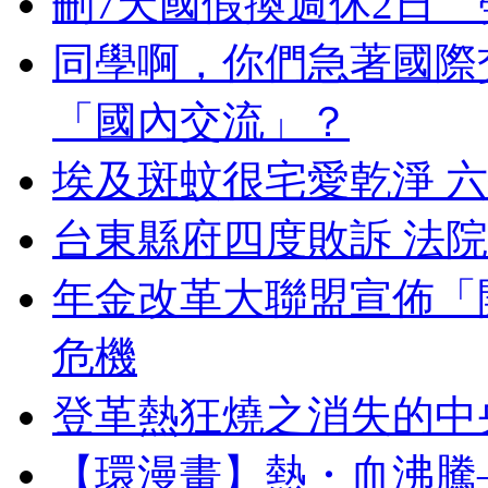
刪7天國假換週休2日
同學啊，你們急著國際
「國內交流」？
埃及斑蚊很宅愛乾淨 
台東縣府四度敗訴 法
年金改革大聯盟宣佈「
危機
登革熱狂燒之消失的中
【環漫畫】熱・血沸騰