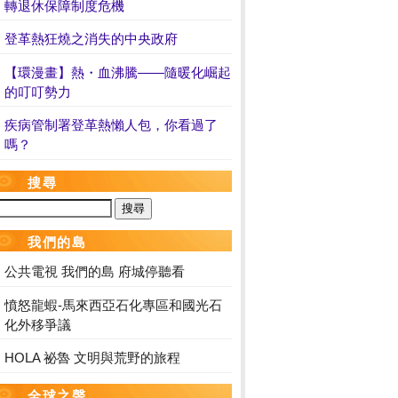
轉退休保障制度危機
登革熱狂燒之消失的中央政府
【環漫畫】熱・血沸騰——隨暖化崛起
的叮叮勢力
疾病管制署登革熱懶人包，你看過了
嗎？
搜尋
我們的島
公共電視 我們的島 府城停聽看
憤怒龍蝦-馬來西亞石化專區和國光石
化外移爭議
HOLA 祕魯 文明與荒野的旅程
全球之聲