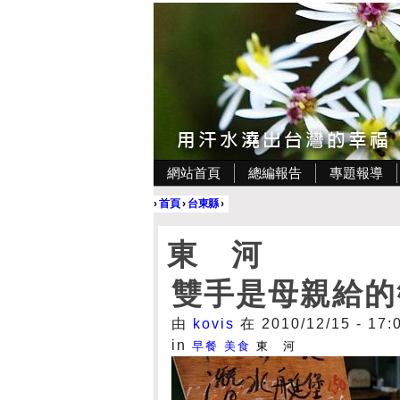
網站首頁
總編報告
專題報導
›
首頁
›
台東縣
›
東 河
雙手是母親給的
由
kovis
在 2010/12/15 - 17
in
早餐
美食
東 河