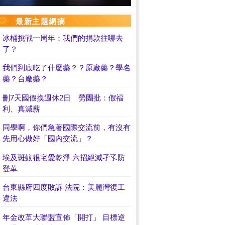
最新主題網摘
冰桶挑戰一周年：我們的捐款往哪去
了？
我們到底吃了什麼藥？？原廠藥？學名
藥？台廠藥？
刪7天國假換週休2日 勞團批：假福
利、真減薪
同學啊，你們急著國際交流前，有沒有
先用心做好「國內交流」？
埃及斑蚊很宅愛乾淨 六招絕滅孑孓防
登革
台東縣府四度敗訴 法院：美麗灣復工
違法
年金改革大聯盟宣佈「開打」 目標逆