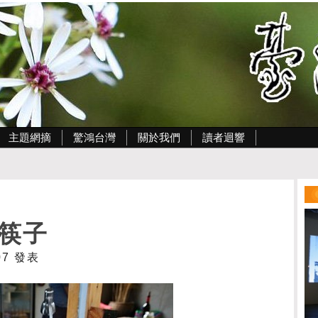
主題網摘
驚鴻台灣
關於我們
讀者迴響
筷子
:07 發表