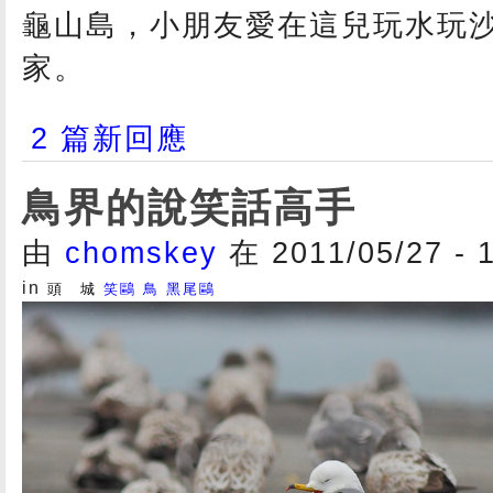
龜山島，小朋友愛在這兒玩水玩
家。
2 篇新回應
鳥界的說笑話高手
由
chomskey
在 2011/05/27 - 
in
頭 城
笑鷗
鳥
黑尾鷗