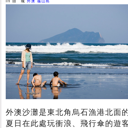
in
頭 城
外澳
龜山島
外澳沙灘是東北角烏石漁港北面
夏日在此處玩衝浪、飛行傘的遊