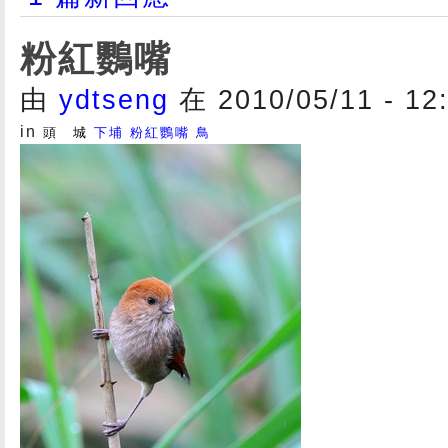
粉紅鸚嘴
由
ydtseng
在 2010/05/11 - 1
in
頭 城
下埔
粉紅鸚嘴
鳥