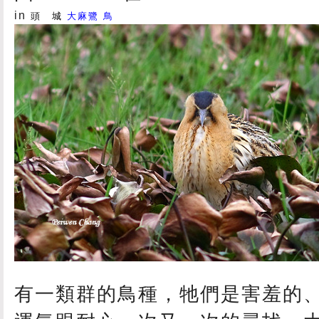
in
頭 城
大麻鷺
鳥
有一類群的鳥種，牠們是害羞的