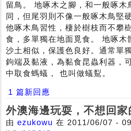
留鳥。 地啄木之腳，和一般啄木
同，但尾羽則不像一般啄木鳥堅
他啄木鳥習性，棲於樹枝而不攀
食，多單獨在地面覓食。 地啄木
沙土相似，保護色良好。通常單
鉤端及黏液，為黏食昆蟲利器，
中取食螞蟻， 也叫做蟻鴷。
1 篇新回應
外澳海邊玩耍，不想回家
由
ezukowu
在 2011/06/07 - 0