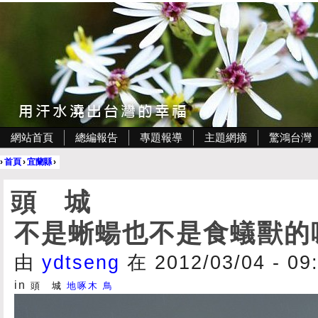
網站首頁
總編報告
專題報導
主題網摘
驚鴻台灣
›
首頁
›
宜蘭縣
›
頭 城
不是蜥蝪也不是食蟻獸的
由
ydtseng
在 2012/03/04 - 0
in
頭 城
地啄木
鳥