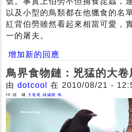
號。事實上伯勞不但捕食昆蟲，
以及小型的鳥類都在他獵食的名
紅背伯勞雖然看起來相當可愛，
一的屠夫。
增加新的回應
鳥界食物鏈：兇猛的大卷
由
dotcool
在 2010/08/21 - 12
in
頭 城
大卷尾
綠繡眼
鳥