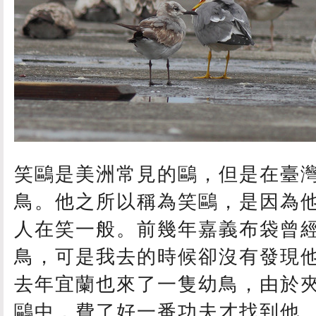
笑鷗是美洲常見的鷗，但是在臺
鳥。他之所以稱為笑鷗，是因為
人在笑一般。前幾年嘉義布袋曾
鳥，可是我去的時候卻沒有發現
去年宜蘭也來了一隻幼鳥，由於
鷗中，費了好一番功夫才找到他