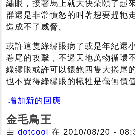
繡眼，接著馬上就大快朵頤了起
群還是非常憤怒的叫著想要趕牠
造成不了威脅。
或許這隻綠繡眼病了或是年紀還
卷尾的攻擊，不過天地萬物循環
綠繡眼或許可以餵飽四隻大捲尾
也不覺得綠繡眼的犧牲是毫無價
增加新的回應
金毛鳥王
由
dotcool
在 2010/08/20 - 08