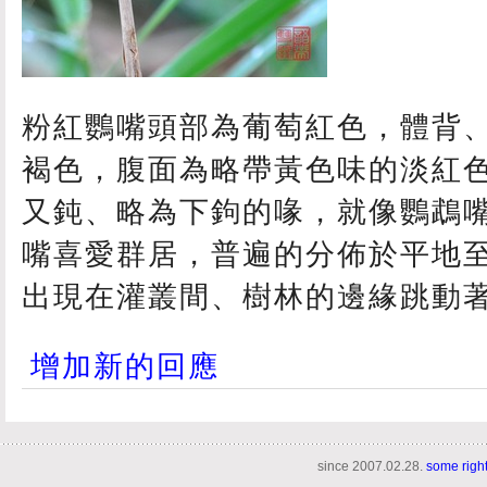
粉紅鸚嘴頭部為葡萄紅色，體背
褐色，腹面為略帶黃色味的淡紅
又鈍、略為下鉤的喙，就像鸚鵡
嘴喜愛群居，普遍的分佈於平地
出現在灌叢間、樹林的邊緣跳動
增加新的回應
since 2007.02.28.
some righ