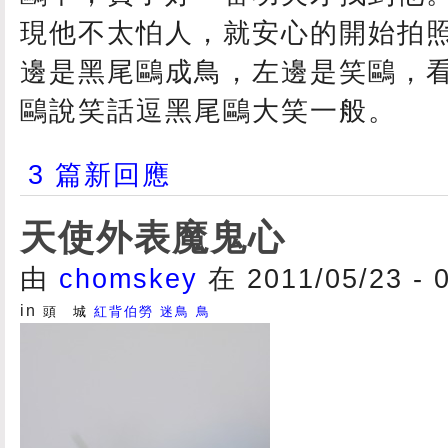
現他不太怕人，就安心的開始拍
邊是黑尾鷗成鳥，左邊是笑鷗，
鷗說笑話逗黑尾鷗大笑一般。
3 篇新回應
天使外表魔鬼心
由
chomskey
在 2011/05/23 - 
in
頭 城
紅背伯勞
迷鳥
鳥