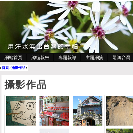
網站首頁
總編報告
專題報導
主題網摘
驚鴻台灣
›
首頁
›
攝影作品
›
攝影作品