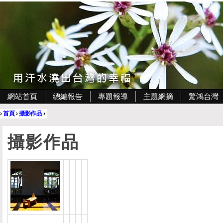
網站首頁
總編報告
專題報導
主題網摘
驚鴻台灣
›
首頁
›
攝影作品
›
攝影作品