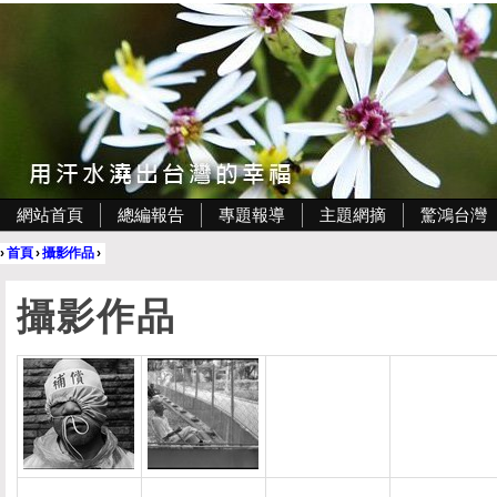
網站首頁
總編報告
專題報導
主題網摘
驚鴻台灣
›
首頁
›
攝影作品
›
攝影作品