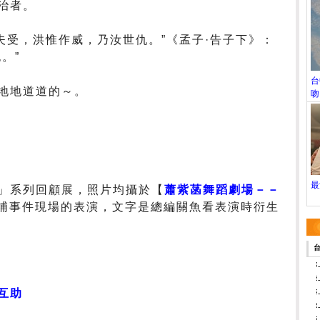
治者。
夫受，洪惟作威，乃汝世仇。”《孟子·告子下》：
。”
台
地地道道的～。
吻
最
」系列回顧展，照片均攝於
【
蕭紫菡舞蹈劇場－－
栗大埔事件現場的表演
，文字是總編關魚看表演時衍生
台
互助