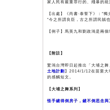
家人民有嚴重罪行的、殘暴的統
【出處】《尚書·泰誓下》：“獨
“今之所謂良臣，古之所謂民賊也
【例子】馬英九和劉政鴻是兩個
【附註】
驚鴻台灣即日起推出「大埔之舞
土地計劃
】
2014/1/12在苗
的感觸短文。
【大埔之舞系列】
怪手鏟得倒房子，鏟不倒思念與