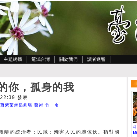
主題網摘
驚鴻台灣
關於我們
讀者迴響
的你，孤身的我
 22:39 發表
蕭紫菡舞蹈劇場
藝術
竹 南
斗
親離的統治者；民賊：殘害人民的壞傢伙。指對國
Mi