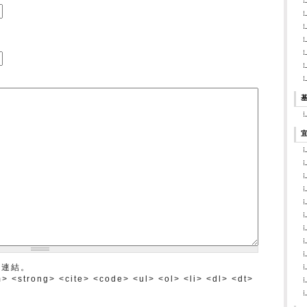
基
宜
為連結。
trong> <cite> <code> <ul> <ol> <li> <dl> <dt>