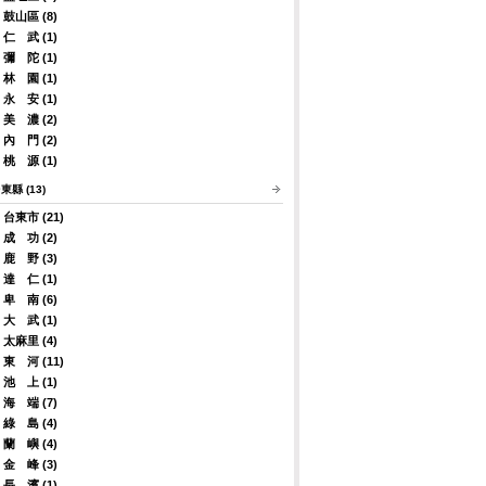
鼓山區 (8)
仁 武 (1)
彌 陀 (1)
林 園 (1)
永 安 (1)
美 濃 (2)
內 門 (2)
桃 源 (1)
東縣 (13)
台東市 (21)
成 功 (2)
鹿 野 (3)
達 仁 (1)
卑 南 (6)
大 武 (1)
太麻里 (4)
東 河 (11)
池 上 (1)
海 端 (7)
綠 島 (4)
蘭 嶼 (4)
金 峰 (3)
長 濱 (1)