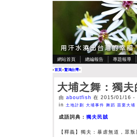
網站首頁
總編報告
專題報導
›
首頁
›
驚鴻台灣
›
大埔之舞：獨夫
由
aboutfish
在 2015/01/16 -
in
土地計劃
大埔事件
舞蹈
苗栗大埔
成語詞典：
獨夫民賊
【釋義】獨夫：暴虐無道，眾叛