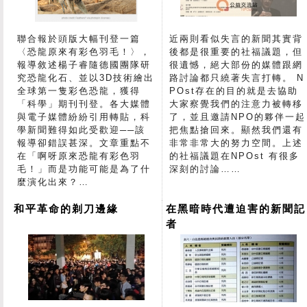
聯合報於頭版大幅刊登一篇
近兩則看似失言的新聞其實背
〈恐龍原來有彩色羽毛！〉，
後都是很重要的社福議題，但
報導敘述楊子睿隨德國團隊研
很遺憾，絕大部份的媒體跟網
究恐龍化石、並以3D技術繪出
路討論都只繞著失言打轉。 N
全球第一隻彩色恐龍，獲得
POst存在的目的就是去協助
「科學」期刊刊登。各大媒體
大家察覺我們的注意力被轉移
與電子媒體紛紛引用轉貼，科
了，並且邀請NPO的夥伴一起
學新聞難得如此受歡迎──該
把焦點搶回來。顯然我們還有
報導卻錯誤甚深。文章重點不
非常非常大的努力空間。上述
在「啊呀原來恐龍有彩色羽
的社福議題在NPOst 有很多
毛！」而是功能可能是為了什
深刻的討論……
麼演化出來？…
和平革命的剃刀邊緣
在黑暗時代遭迫害的新聞記
者