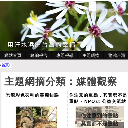
網站首頁
總編報告
專題報導
主題網摘
驚鴻台灣
›
首頁
›
主題網摘分類：媒體觀察
恐龍彩色羽毛的美麗錯誤
你注意的重點，其實都不是
重點 - NPOst 公益交流站