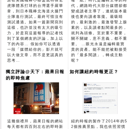
原在美國職棒小聯盟底特律老
報「紙」時代是編輯主導的時
虎隊體系打球的台灣選手羅華
代，網路時代大部分媒體卻都
韋，到日本職棒北海道火腿鬥
變成讀者主導了，連紙版本最
士隊進行測試，最終可惜沒有
後也要向讀者靠攏。最吸睛
測試通過。如果一篇新聞寫到
的，最刺激的，最激發腎上腺
這樣，也許並沒有太大的吸引
素的，以及讀者點閱最多的，
力，於是寫這篇報導的記者找
就列為頭條。至於重不重要，
到了某個網友的評論，加上以
關不關鍵，意不意義，都不重
下的內容… 假如你可以透過
要。 …眼光永遠是編輯最寶
一段「媒體給你的」影片就可
貴的資產。能不能把被動接受
以大做文章，而不是更認真的
的「最多閱讀」，轉成主動
思考…
呢？
獨立評論@天下：蘋果日報
如何讓紐約時報更正？
的即時焦慮
這幾個禮拜，蘋果日報的網站
紐約時報的製作了2014年的5
每天都有四百則左右的即時新
2個推薦景點，我也依照習慣