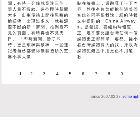
聞，有時一分鐘就高達三則，
貼在臉書上，還翻譯了一下內
讓人目不暇給。這些即時新聞
容，然後有位曾經擔任過美麗
大多一出生便站上開往黑暗的
空姐的同事跟我說，紐約時報
輸送帶，出現沒多久，就被源
文中提到的「China Airway
源不斷的新「新聞」推到看不
s」是錯誤…要紐約時報更
見的頁面，有時再也不見天
正，幾乎要比讓台灣任何一個
日。 「即時新聞」除了即
媒體更正都簡單、容易。從小
時，更是瑣碎與破碎，一些連
看台灣媒體長大的我，原以為
記者自己都覺得無聊透頂的芝
媒體犯錯是不用更正不用道
麻小事大量…
歉…
1
2
3
4
5
6
7
8
9
…
since 2007.02.28.
some righ