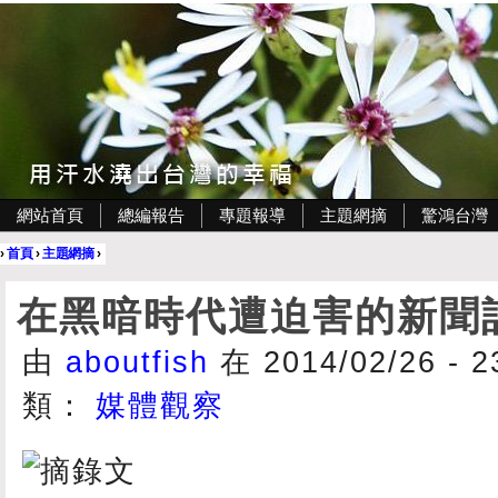
網站首頁
總編報告
專題報導
主題網摘
驚鴻台灣
›
首頁
›
主題網摘
›
在黑暗時代遭迫害的新聞
由
aboutfish
在 2014/02/26 - 
類：
媒體觀察