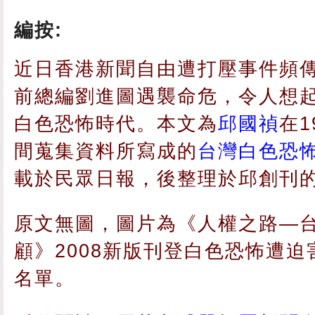
編按:
近日香港新聞自由遭打壓事件頻
前總編劉進圖遇襲命危，令人想
白色恐怖時代。本文為
邱國禎
在1
間蒐集資料所寫成的
台灣白色恐
載於民眾日報，後整理於邱創刊
原文無圖，圖片為《人權之路—
顧》2008新版刊登白色恐怖遭
名單。