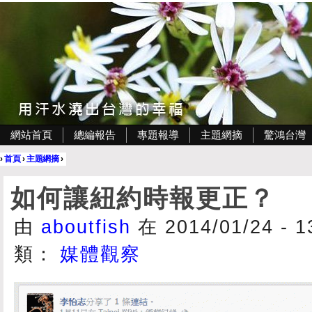
網站首頁
總編報告
專題報導
主題網摘
驚鴻台灣
›
首頁
›
主題網摘
›
如何讓紐約時報更正？
由
aboutfish
在 2014/01/24 - 
類：
媒體觀察