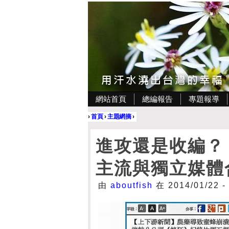
網站首頁
總編報告
專題報導
›
首頁
›
主題網摘
›
進攻還是收編？
主流與獨立媒體
由
aboutfish
在 2014/01/22 