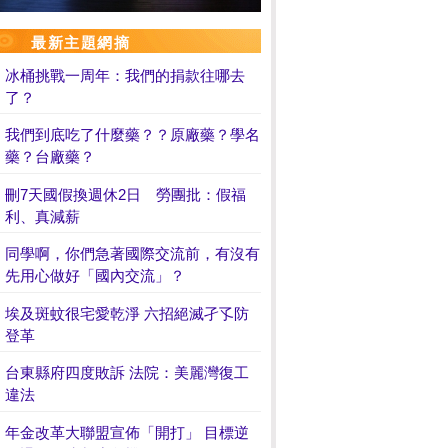
最新主題網摘
冰桶挑戰一周年：我們的捐款往哪去
了？
我們到底吃了什麼藥？？原廠藥？學名
藥？台廠藥？
刪7天國假換週休2日 勞團批：假福
利、真減薪
同學啊，你們急著國際交流前，有沒有
先用心做好「國內交流」？
埃及斑蚊很宅愛乾淨 六招絕滅孑孓防
登革
台東縣府四度敗訴 法院：美麗灣復工
違法
年金改革大聯盟宣佈「開打」 目標逆