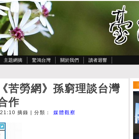
主題網摘
驚鴻台灣
關於我們
讀者迴響
《苦勞網》孫窮理談台灣
合作
- 21:10 摘錄 | 分類：
媒體觀察