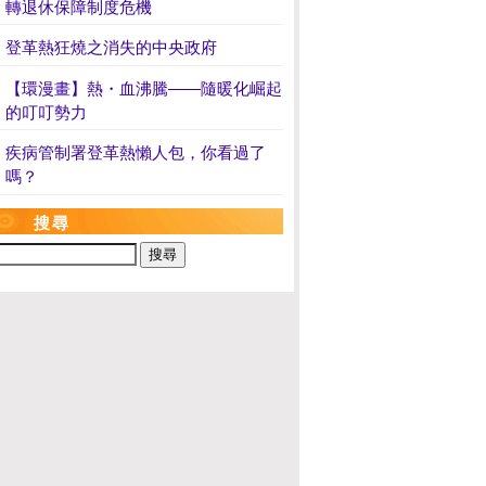
轉退休保障制度危機
登革熱狂燒之消失的中央政府
【環漫畫】熱・血沸騰——隨暖化崛起
的叮叮勢力
疾病管制署登革熱懶人包，你看過了
嗎？
搜尋