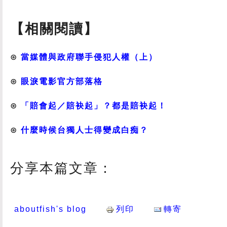
【相關閱讀】
⊙
當媒體與政府聯手侵犯人權（上）
⊙
眼淚電影官方部落格
⊙
「賠會起／賠袂起」？都是賠袂起！
⊙
什麼時候台獨人士得變成白痴？
分享本篇文章：
aboutfish's blog
列印
轉寄