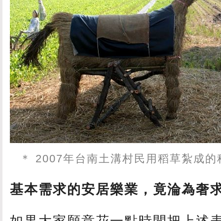
＊ 2007年台南土溝村民用稻草紮成
基本需求的安居樂業，竟淪為奢