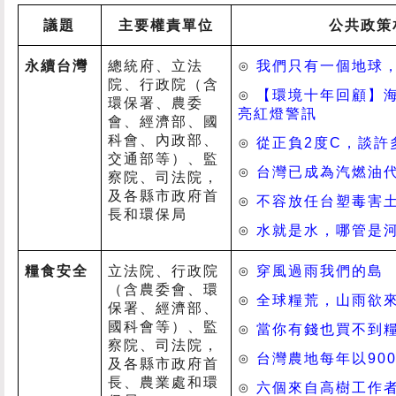
議題
主要權責單位
公共政策
永續台灣
總統府、立法
⊙
我們只有一個地球
院、行政院（含
⊙
【環境十年回顧】
環保署、農委
亮紅燈警訊
會、經濟部、國
科會、內政部、
⊙
從正負
2
度
C
，談許
交通部等）、監
⊙
台灣已成為汽燃油
察院、司法院，
及各縣市政府首
⊙
不容放任台塑毒害
長和環保局
⊙
水就是水，哪管是
糧食安全
立法院、行政院
⊙
穿風過雨我們的島
（含農委會、環
⊙
全球糧荒，山雨欲
保署、經濟部、
國科會等）、監
⊙
當你有錢也買不到
察院、司法院，
⊙
台灣農地每年以
90
及各縣市政府首
長、農業處和環
⊙
六個來自高樹工作