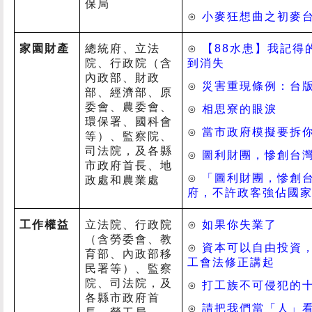
保局
⊙
小麥狂想曲之初麥
家園財產
總統府、立法
⊙
【
88
水患】我記得
院、行政院（含
到消失
內政部、財政
⊙
災害重現條例：台
部、經濟部、原
委會、農委會、
⊙
相思寮的眼淚
環保署、國科會
⊙
當市政府模擬要拆
等）、監察院、
司法院，及各縣
⊙
圖利財團，慘創台
市政府首長、地
⊙
「圖利財團，慘創
政處和農業處
府，不許政客強佔國
工作權益
立法院、行政院
⊙
如果你失業了
（含勞委會、教
⊙
資本可以自由投資
育部、內政部移
工會法修正講起
民署等）、監察
院、司法院，及
⊙
打工族不可侵犯的
各縣市政府首
⊙
請把我們當「人」