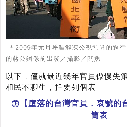
＊2009年元月呼籲解凍公視預算的遊
的蔣公銅像前出發／攝影／關魚
以下，僅就最近幾年官員傲慢失
和民不聊生，擇要列個表：
㊣【墮落的台灣官員，哀號的
簡表