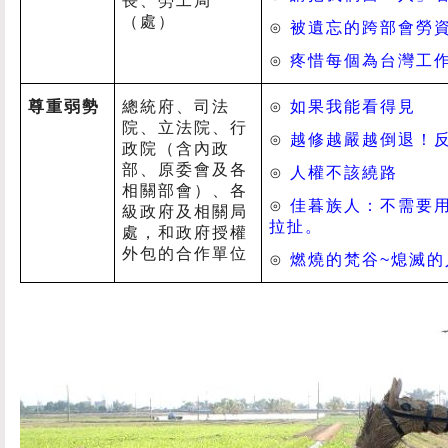
長、勞工局
（處）
⊙
被遺忘的跨部
會勞
⊙
疼惜每個為台灣工
尊重弱勢
總統府、司法
⊙
如果我能看得見
院、立法院、行
⊙
越修越嚴越倒退！
政院（含內政
部、原委會及各
⊙
人權不該繞路
相關部會）、各
⊙
佳暮族人：不需要
級政府及相關局
拉扯。
處，和政府授權
外包的合作單位
⊙
燃燒的梵谷
~
熄滅的