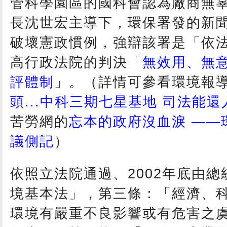
管科學園區的國科會認為廠商無
長沈世宏主導下，環保署發的新
破壞憲政慣例，強辯該署是「依
高行政法院的判決「
無效用、無
評體制
」。（詳情可參看環境報
頭...中科三期七星基地 司法能
苦勞網的
忘本的政府沒血淚 ——
議側記
）
依照立法院通過、2002年底由
境基本法」，第三條：「經濟、
環境有嚴重不良影響或有危害之