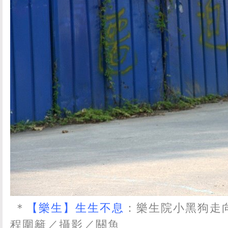
＊
【樂生】生生不息
：樂生院小黑狗走
程圍籬／攝影／關魚