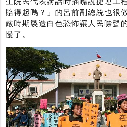
生院民代表講話時插嘴說捷運工
賠得起嗎？」的呂前副總統也很
嚴時期製造白色恐怖讓人民噤聲
慢了。