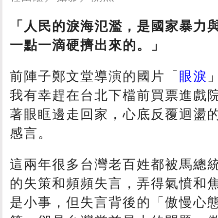
「人民的淚海氾濫，是國家暴力
一點一滴硬擠出來的。」
前陣子鄭文堂導演的國片「
眼淚
我有幸趕在台北下檔前買票進戲
著眼眶邊走回家，心底反覆迴盪
感言。
這兩年很多台灣老百姓都被馬總
的失策和頻頻失言，弄得氣憤和
是小事，但失言背後的「傲慢心