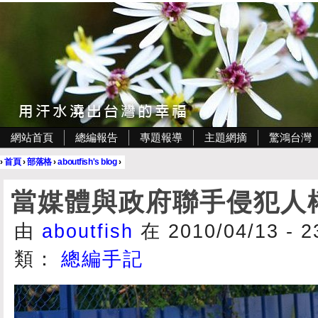
網站首頁
總編報告
專題報導
主題網摘
驚鴻台灣
›
首頁
›
部落格
›
aboutfish's blog
›
當媒體與政府聯手侵犯人
由
aboutfish
在 2010/04/13 - 
類：
總編手記