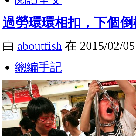
過勞環環相扣，下個倒
由
aboutfish
在 2015/02/0
總編手記