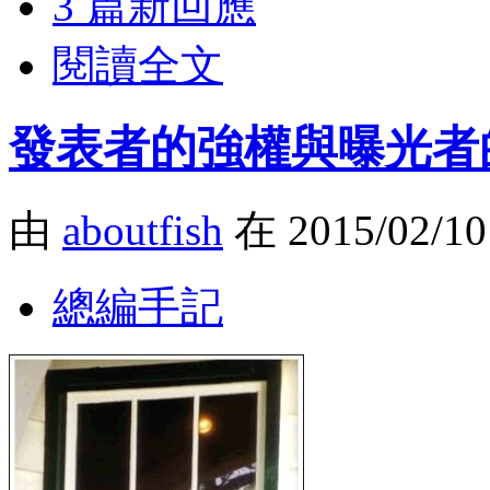
3 篇新回應
閱讀全文
發表者的強權與曝光者
由
aboutfish
在 2015/02/1
總編手記