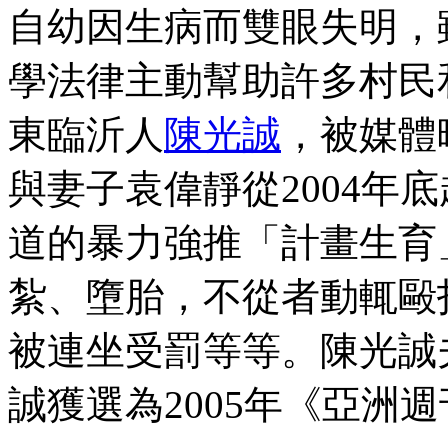
自幼因生病而雙眼失明，
學法律主動幫助許多村民
東臨沂人
陳光誠
，被媒體
與妻子袁偉靜從2004年
道的暴力強推「計畫生育
紮、墮胎，不從者動輒毆
被連坐受罰等等。陳光誠
誠獲選為2005年《亞洲