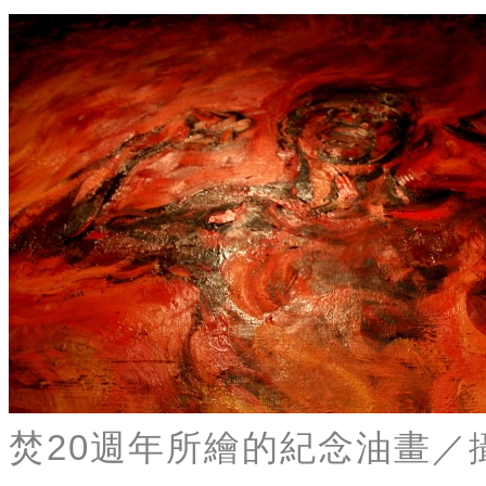
焚20週年所繪的紀念油畫
／