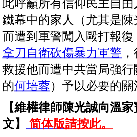
此呼籲所有信仰民主自由
鐵幕中的家人（尤其是陳
而遭到軍警闖入毆打報復
拿刀自衛砍傷暴力軍警
，
救援他而遭中共當局強行
的
何培蓉
）予以必要的關
【維權律師陳光誠向溫家
文】
简体版
請按此。