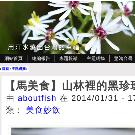
網站首頁
總編報告
專題報導
主題網摘
驚鴻台灣
›
首頁
›
主題網摘
›
【馬美食】山林裡的黑珍
由
aboutfish
在 2014/01/31 - 
類：
美食妙飲