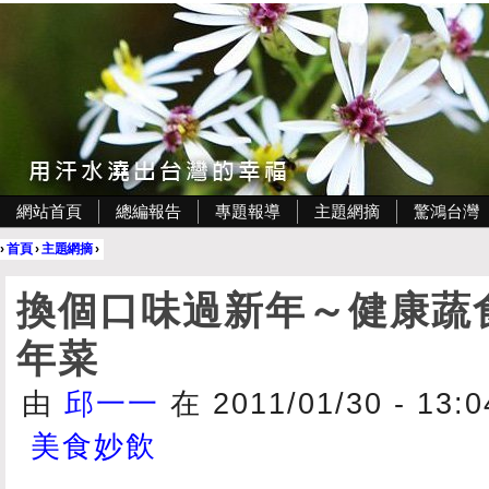
網站首頁
總編報告
專題報導
主題網摘
驚鴻台灣
›
首頁
›
主題網摘
›
換個口味過新年～健康蔬
年菜
由
邱一一
在 2011/01/30 - 13
美食妙飲