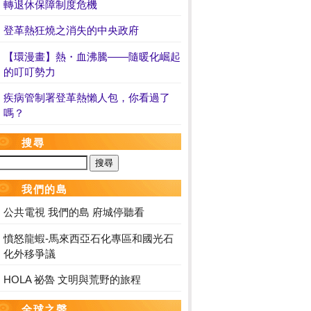
轉退休保障制度危機
登革熱狂燒之消失的中央政府
【環漫畫】熱・血沸騰——隨暖化崛起
的叮叮勢力
疾病管制署登革熱懶人包，你看過了
嗎？
搜尋
我們的島
公共電視 我們的島 府城停聽看
憤怒龍蝦-馬來西亞石化專區和國光石
化外移爭議
HOLA 祕魯 文明與荒野的旅程
全球之聲