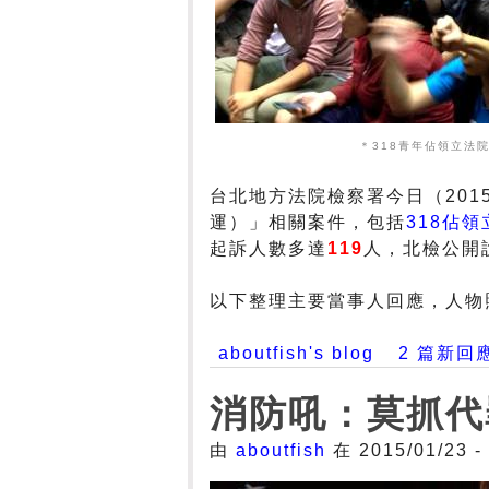
＊318青年佔領立法
台北地方法院檢察署今日（201
運）」相關案件，包括
318佔
起訴人數多達
119
人，北檢公開
以下整理主要當事人回應，人物
aboutfish's blog
2 篇新回
消防吼：莫抓代
由
aboutfish
在 2015/01/23 