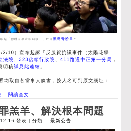
黑島青臉書
院唱起「你咁有聽著咱唱歌」，取自
＊
5/2/10）宣布起訴「反服貿抗議事件（太陽花學
領立法院
、
323佔領行政院
、
411路過中正第一分局
，
說明稿
詳見此連結
。
照均取自各當事人臉書，按人名可到原文網址：
應
閱讀全文
罪羔羊、解決根本問題
- 12:16 發表 | 分類：
最新公告