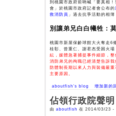
到桃園市政府前吶喊「要真相！
會」於桃園市政府記者會公布的
救消防員
」過去抗爭活動的相簿
別讓弟兄白白犧牲：
桃園市新屋保齡球館大火奪走6
桂彰、曾重仁、謝君杰受困火場
紜，媒體急著捕捉事件細節，整
消防弟兄的殉職已經清楚告訴我
防體制長期以來人力與裝備嚴重
主要原因。
aboutfish's blog
增加新的
佔領行政院聲明
由
aboutfish
在 2014/03/23 