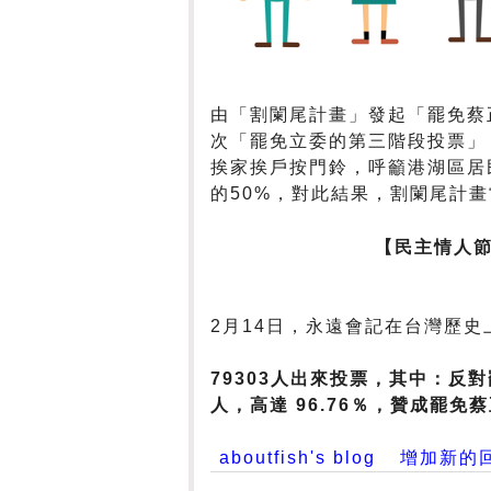
由「割闌尾計畫」發起「罷免蔡正
次「罷免立委的第三階段投票」
挨家挨戶按門鈴，呼籲港湖區居民
的50%，對此結果，割闌尾計
【民主情人
2月14日，永遠會記在台灣歷史
79303人出來投票，其中：反對
人，高達 96.76％，贊成罷免
aboutfish's blog
增加新的