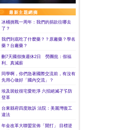
最新主題網摘
冰桶挑戰一周年：我們的捐款往哪去
了？
我們到底吃了什麼藥？？原廠藥？學名
藥？台廠藥？
刪7天國假換週休2日 勞團批：假福
利、真減薪
同學啊，你們急著國際交流前，有沒有
先用心做好「國內交流」？
埃及斑蚊很宅愛乾淨 六招絕滅孑孓防
登革
台東縣府四度敗訴 法院：美麗灣復工
違法
年金改革大聯盟宣佈「開打」 目標逆