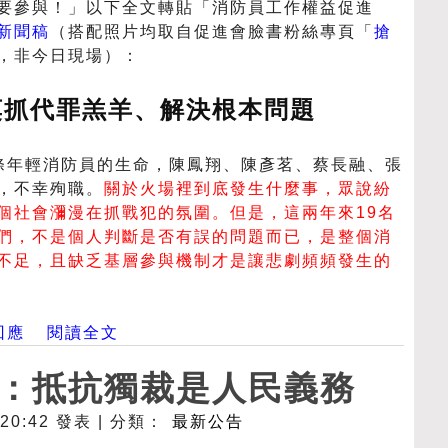
要參與！」以下全文轉貼「消防員工作權益促進
新聞稿
（搭配照片均取自促進會臉書粉絲專頁「
搶
，非今日現場）：
莫抓代罪羔羊、解決根本問題
條年輕消防員的生命，陳鳳翔、陳彥茗、蔡長融、張
，不幸殉職。
關於火場裡到底發生什麼事，眾說紛
個社會瀰漫在抓戰犯的氛圍。但是，這兩年來19名
們，不是個人判斷是否有誤的問題而已，是整個消
不足，且缺乏基層參與機制才是讓悲劇頻頻發生的
回應
閱讀全文
：抵抗獨裁是人民義務
- 20:42 發表 | 分類：
最新公告