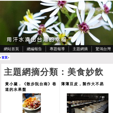
網站首頁
總編報告
專題報導
主題網摘
驚鴻台灣
›
首頁
›
主題網摘分類：美食妙飲
黃小黛．《散步阮台南》巷
薄薄豆皮，製作大不易
道的水果盤