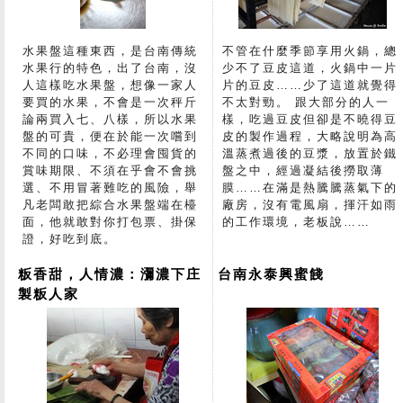
水果盤這種東西，是台南傳統
不管在什麼季節享用火鍋，總
水果行的特色，出了台南，沒
少不了豆皮這道，火鍋中一片
人這樣吃水果盤，想像一家人
片的豆皮……少了這道就覺得
要買的水果，不會是一次秤斤
不太對勁。 跟大部分的人一
論兩買入七、八樣，所以水果
樣，吃過豆皮但卻是不曉得豆
盤的可貴，便在於能一次嚐到
皮的製作過程，大略說明為高
不同的口味，不必理會囤貨的
溫蒸煮過後的豆漿，放置於鐵
賞味期限、不須在乎會不會挑
盤之中，經過凝結後撈取薄
選、不用冒著難吃的風險，舉
膜……在滿是熱騰騰蒸氣下的
凡老闆敢把綜合水果盤端在檯
廠房，沒有電風扇，揮汗如雨
面，他就敢對你打包票、掛保
的工作環境，老板說……
證，好吃到底。
粄香甜，人情濃：瀰濃下庄
台南永泰興蜜餞
製粄人家