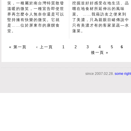
笑，一種屬於南台灣特質散發
挖掘並好好感受在地生活、品
溫暖的微笑，一種宣告即使世
嚐在地食材所延伸出的風味
界再怎麼令人無奈你還是可以
菜。 ……我藉訪友之便來到
堅持擁有快樂的微笑。它就
了美濃，只為親眼目睹傳說中
是……位於屏東市的康饌食
只有美濃才有的客家菜蔬—水
堂。
蓮菜。
« 第一頁
‹ 上一頁
1
2
3
4
5
6
後一頁 »
since 2007.02.28.
some righ