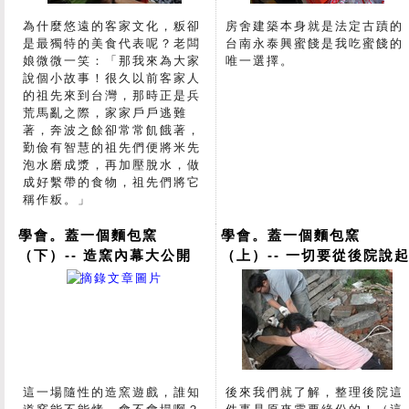
為什麼悠遠的客家文化，粄卻
房舍建築本身就是法定古蹟的
是最獨特的美食代表呢？老闆
台南永泰興蜜餞是我吃蜜餞的
娘微微一笑：「那我來為大家
唯一選擇。
說個小故事！很久以前客家人
的祖先來到台灣，那時正是兵
荒馬亂之際，家家戶戶逃難
著，奔波之餘卻常常飢餓著，
勤儉有智慧的祖先們便將米先
泡水磨成漿，再加壓脫水，做
成好繫帶的食物，祖先們將它
稱作粄。」
學會。蓋一個麵包窯
學會。蓋一個麵包窯
（下）-- 造窯內幕大公開
（上）-- 一切要從後院說
這一場隨性的造窯遊戲，誰知
後來我們就了解，整理後院這