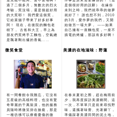
道窯能不能烤、會不會塌啊？
件事是原來需要緣份的！（這
過了二個多月，無數次的烈火
是個很好用的説辭） 在緣份
考驗，窯沒塌，還是個超好用
未到之時，我們就乖乖的做夢
的大窯耶！ 我們愛這個窯，
就好了！ 誰也想不到，2010
它給菜舖子帶來了好多好事
的3月，愛作夢的我們，又開
阿！ 現在，在後院的麵包老
始做另一場大夢， ——如果
樹下， 古爸和大王，早上為
自己擁有一座麵包窯，一座不
朋友們窯烤手工麵包，空氣總
插電的烤爐，那該有多好啊！
是飄著剛出爐的香氣……
微笑食堂
美濃的在地滋味：野蓮
有一間餐館令我難忘，它沒有
在春末夏初之際，趕在梅雨前
五星級的高檔料理，也沒有驚
夕，我再度探訪美濃鄉間。這
奇華麗的千萬裝潢，他的服務
一次，不單單只是前來尋找野
員隨時將微笑掛在臉龐，那是
味，還攜著味蕾、光著腳丫，
一種彷彿可以療癒憂傷的微
準備踩著美濃田間的泥土地，