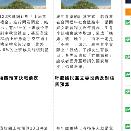
s123求職網針對「上班族
總生育率的計算方式，若置放
秋禮金」進行問卷調查，結
在台灣近年社會脈絡中，是因
示，有57%的上班族今年
婦女教育程度逐年提高，生育
不到中秋節禮金，甚至高達
小孩機會成本增加，造成「晚
.8%的上班族兩手空空過中
婚」或「晚生」，而不一定是
，禮金禮盒皆沒份，此外，
「不生」，因此，總生育率實
4.6%的上班族只能領到禮
際上「低估」了婦女生育數
。
目，各界反應如「亡國滅種」
論或者提升至所謂的國安層
次，似屬過慮。
3核四預算決戰前夜
呼籲國民黨立委投票反對核
四預算
0億核四工程預算13日將於
每年繳稅時，有很多人就是覺