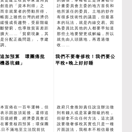
其實是建立在資本家運用資
的擴張，掌權者正是身兼都市
所創造的「資本利得」之
計畫委員會主委的地方首長和
，而非就業者的勞動所得，
他所派任的委員。土地的炒作
以帳面上雖然台灣的經濟仍
有很多技術性的議題，但最基
現緩慢成長趨勢，受薪階級
本的玩法，就是內線交易。因
不斷變窮，也導致貧富差距
為委員比其他的人都要早知道
斷擴大……「貧窮現象，其
那些土地要變更或解編，所以
就是分配正義問題」，李建
就先由人頭購地，再透過徵
強調。
收……
四追加預算 環團痛批
我們不要奢侈稅！我們要公
爛機器坑錢」
平稅+晚上好好睡
四本宣佈在一百年運轉，但
政府只會推卸責任說沒辦法徵
電表示因故須延後，還得追
到有錢人或是富豪階級的稅，
一百億經費，經濟委員會近
但卻拿不出任何方法，這次講
正在審查核四預算；環保團
說要徵奢侈稅其實也只是一種
1日不滿地至立法院前抗
片面說法，我根本不相信最後