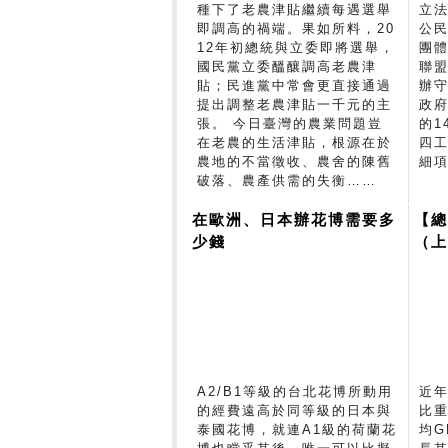
種下了老農津貼繼續每遇選舉
立
即調高的禍端。果如所料，20
公
12年初總統與立委即將選舉，
團
國民黨立委醞釀調高老農津
聯盟
貼；民進黨中常會更直接通過
辦守
提出調整老農津貼一千元的主
政
張。 今日臺灣的農業問題豈
的1
在老農的生活津貼，根源在於
四
農地的不當徵收、農舍的陳舊
細
破落、農產供需的失衡……
在歐洲、日本辦花博需要多
【總
少錢
（
A2/B1等級的台北花博所動用
近年
的經費遠高於同等級的日本與
比
泰國花博，就連A1級的荷蘭花
均G