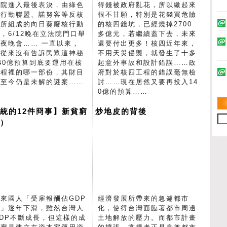
法院進入最後表決，由綠色
得錢被政府亂花，所以繳起來
民行動聯盟、諾努客等反核
很不甘願，特別是花錢買危險
體所組成的向日葵廢核行動
的核四錢坑，已經燒掉2700
，6/12晚在立法院門口舉
多億元，若繼續蓋下去，未來
夜晚會…… 一直以來，
還要付出更多！核四近年來，
府從來沒有告訴民眾這神秘
不用天災侵襲，就發生了十多
40億預算到底要運用在核
起意外事故和設計錯誤……政
工程裡的哪一部份，其財目
府對於核四工程的錯誤毫無檢
項至今仍是未解的謎案……
討……現在居然又要再投入14
0億的預算……
統的12件冏事】新貧窮
炒地皮的背後
上）
來國人「受雇報酬佔GDP
經濟發展所帶來的急遽都市
重」逐年下滑，雖然台灣人
化，使得台灣面臨著都市周邊
DP不斷成長，但這樣的成
土地解放的壓力。而都市計畫