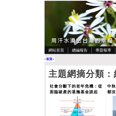
網站首頁
總編報告
專題報導
›
首頁
›
主題網摘分類：
社會分斷下的老年危機：從
中秋
面臨破產的退撫基金談起
都