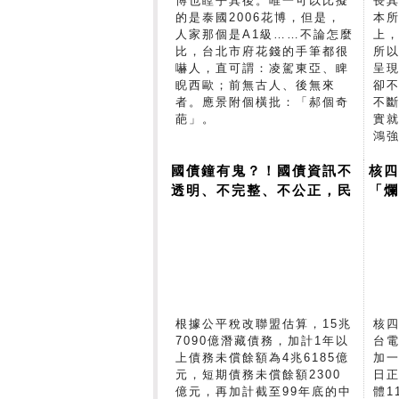
博也瞠乎其後。唯一可以比擬
長
的是泰國2006花博，但是，
本
人家那個是A1級……不論怎麼
上
比，台北市府花錢的手筆都很
所
嚇人，直可謂：凌駕東亞、睥
呈
睨西歐；前無古人、後無來
卻
者。應景附個橫批：「郝個奇
不
葩」。
實
鴻
國債鐘有鬼？！國債資訊不
核
透明、不完整、不公正，民
「
間團體共同為全民揭露國債
真相
根據公平稅改聯盟估算，15兆
核
7090億潛藏債務，加計1年以
台
上債務未償餘額為4兆6185億
加
元，短期債務未償餘額2300
日
億元，再加計截至99年底的中
體1