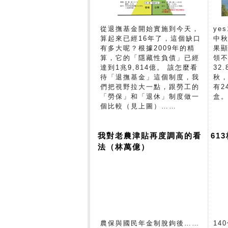
從退撫基金開始實施到今天，
ye
算起來已經16年了，這個缺口
中
有多大呢？根據2009年的精
果顯
算，它的「隱藏性負債」已經
領
達到1兆9,814億。 該怎麼看
32
待「退撫基金」這個制度，我
秋
們把視野拉大一點，跟勞工的
有2
「勞保」和「退休」制度做一
盒
個比較（見上圖）……
我對老農津貼再度調高的看
61
法（林萬億）
農保與國民年金制脫鉤後……
14