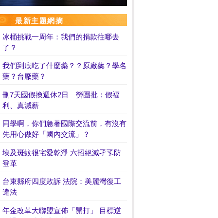
最新主題網摘
冰桶挑戰一周年：我們的捐款往哪去
了？
我們到底吃了什麼藥？？原廠藥？學名
藥？台廠藥？
刪7天國假換週休2日 勞團批：假福
利、真減薪
同學啊，你們急著國際交流前，有沒有
先用心做好「國內交流」？
埃及斑蚊很宅愛乾淨 六招絕滅孑孓防
登革
台東縣府四度敗訴 法院：美麗灣復工
違法
年金改革大聯盟宣佈「開打」 目標逆