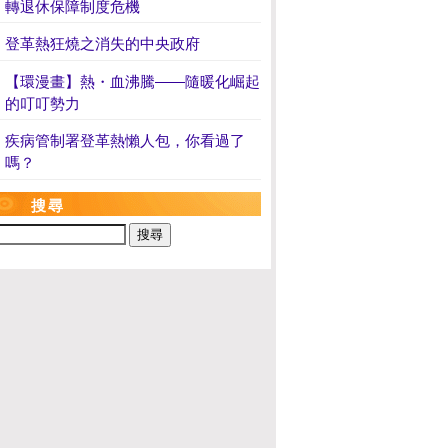
轉退休保障制度危機
登革熱狂燒之消失的中央政府
【環漫畫】熱・血沸騰——隨暖化崛起
的叮叮勢力
疾病管制署登革熱懶人包，你看過了
嗎？
搜尋