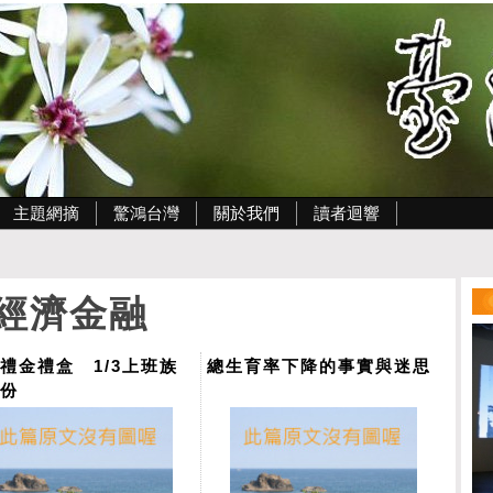
主題網摘
驚鴻台灣
關於我們
讀者迴響
經濟金融
禮金禮盒 1/3上班族
總生育率下降的事實與迷思
沒份