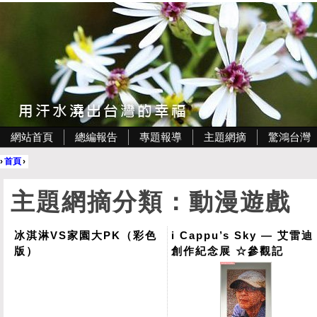
網站首頁
總編報告
專題報導
主題網摘
驚鴻台灣
›
首頁
›
主題網摘分類：動漫遊戲
冰淇淋VS家園大PK（彩色
i Cappu’s Sky — 艾雷迪
版）
創作紀念展 ☆參觀記