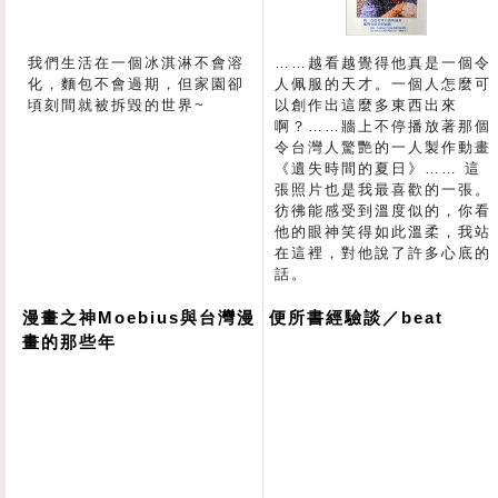
我們生活在一個冰淇淋不會溶
……越看越覺得他真是一個令
化，麵包不會過期，但家園卻
人佩服的天才。一個人怎麼可
頃刻間就被拆毀的世界~
以創作出這麼多東西出來
啊？……牆上不停播放著那個
令台灣人驚艷的一人製作動畫
《遺失時間的夏日》…… 這
張照片也是我最喜歡的一張。
彷彿能感受到溫度似的，你看
他的眼神笑得如此溫柔，我站
在這裡，對他說了許多心底的
話。
漫畫之神Moebius與台灣漫
便所書經驗談／beat
畫的那些年