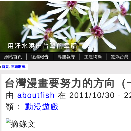
網站首頁
總編報告
專題報導
主題網摘
驚鴻台灣
›
首頁
›
主題網摘
›
台灣漫畫要努力的方向（
由
aboutfish
在 2011/10/30 - 
類：
動漫遊戲