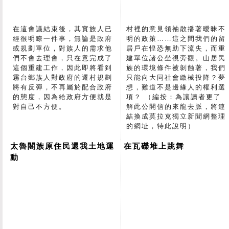
在這會議結束後，其實族人已
村裡的意見領袖散播著曖昧不
經很明瞭一件事，無論是政府
明的政策……這之間我們的留
或規劃單位，對族人的需求他
居戶在惶恐無助下流失，而重
們不會去理會，只在意完成了
建單位諸公坐視旁觀。山居民
這個重建工作，因此即將看到
族的環境條件被剝蝕著，我們
霧台鄉族人對政府的遷村規劃
只能向大同社會繳械投降？夢
將有反彈，不再屬於配合政府
想，難道不是邊緣人的權利選
的態度，因為給政府方便就是
項？ （編按：為讓讀者更了
對自己不方便。
解此公開信的來龍去脈，將連
結換成莫拉克獨立新聞網整理
的網址，特此說明）
太魯閣族原住民還我土地運
在瓦礫堆上跳舞
動