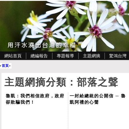
網站首頁
總編報告
專題報導
主題網摘
驚鴻台灣
›
首頁
›
主題網摘分類：部落之聲
魯凱：我們相信政府，政府
一封給總統的公開信 ─ 魯
卻欺騙我們！
凱阿禮的心聲