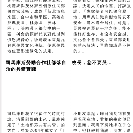
和平鄉、高雄縣的那瑪夏鄉、
樣的看法，往往是用片面的知
桃源鄉與茂林鄉五個原住民鄉
識，決定人民的命運。打訝強
將首當其衝，成為「新北市烏
調，「專家學者可以很容易
來區、台中市和平區、高雄市
地，用專業知識判斷地質安不
那瑪夏區、桃源區、茂林
安全，適不適合居住。可是，
區」，等同漢人都市中的一
災民被迫遷到平地之後，能不
區，與會的原鄉代表對此感到
能好好生存、有沒有安全感、
憤怒與憂心，紛紛表示這是瓦
文化會不會流失，這些都要用
解原住民文化傳統、使原住民
智慧來解決，單靠知識是不夠
地位更形邊緣化的規定。
的」。
司馬庫斯勞動合作社部落自
校長，您不要哭…
治的具體實踐
司馬庫斯花了很多年的時間討
小朋友唱起：昨日我見到有隻
論、溝通部落的未來，最終確
麻雀落在地，看牠的生命似已
定了「土地部落共有共管」的
到盡頭，我跪下將牠捧在手心
方向，並於2004年成立了「T
中，牠輕輕對我說，朋友，送