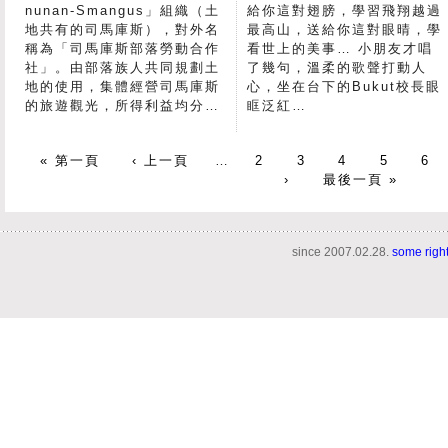
nunan-Smangus」組織（土
給你這對翅膀，學習飛翔越過
地共有的司馬庫斯），對外名
最高山，送給你這對眼晴，學
稱為「司馬庫斯部落勞動合作
看世上的美事… 小朋友才唱
社」。由部落族人共同規劃土
了幾句，溫柔的歌聲打動人
地的使用，集體經營司馬庫斯
心，坐在台下的Bukut校長眼
的旅遊觀光，所得利益均分…
眶泛紅…
« 第一頁
‹ 上一頁
…
2
3
4
5
6
›
最後一頁 »
since 2007.02.28.
some righ