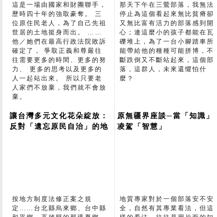
這是一場由國家和財團聯手，
那天下午在三鶯部落，我無法
歷時四十年的強取豪奪。 三
停止為這個看起來無比貧瘠卻
位原住民老人，為了自己先祖
又無比富有活力的部落感到開
世居的土地挺身而出。 ……
心；連這麼小的孩子都能在瓦
他／她們在最高行政法院敗訴
礫堆上，為了一台小腳踏車所
確定了， 爭取正義和尊嚴往
能帶給他的種種可能拼博，不
往需要更多的時間、更多的努
斷跌倒又不斷站起來，這個部
力、 更多的思考以及更多的
落，這群人，未來還懼怕什
人一起站出來。 所以只要老
麼？
人家們不放棄，我們就不會放
棄。
讓台灣多元文化花朵綻放：
原無疆界座談─當「知識」
反對「遺忘原民自治」的地
凌駕「智慧」
方制度法
按地方制度法修正案之規
地質專家對於一個部落安不安
定……台北縣烏來鄉、台中縣
全，自然有其專業看法，但這