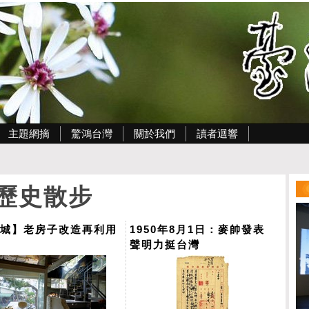
主題網摘
驚鴻台灣
關於我們
讀者迴響
歷史散步
府城】老房子改造再利用
1950年8月1日：麥帥發表
聲明力挺台灣