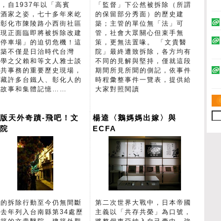
，自1937年以「高賓
「監督」下公然被拆除（所謂
」酒家之姿，七十多年來屹
的保留部分秀面）的歷史建
於彰化市陳陵路小西街社區
築；主管的單位無「法」可
，現正面臨即將被拆除改建
管，社會大眾關心但束手無
「停車場」的迫切危機！這
策，更無法置喙。 「文貴醫
建築不僅是日治時代台灣
院」最終遭致拆除，各方均有
文學之父賴和等文人雅士談
不同的見解與堅持，僅就這段
公共事務的重要歷史現場，
期間所見所聞的側記，依事件
蘊藏許多台鐵人、彰化人的
時程彙整事件一覽表，提供給
醫故事和集體記憶……
大家對照閱讀
版天外奇蹟-飛吧！文
楊逵〈鵝媽媽出嫁〉與
醫院
ECFA
灣的拆除行動至今仍無間斷
第二次世界大戰中，日本帝國
去年列入台南縣第34處歷
主義以「共存共榮」為口號，