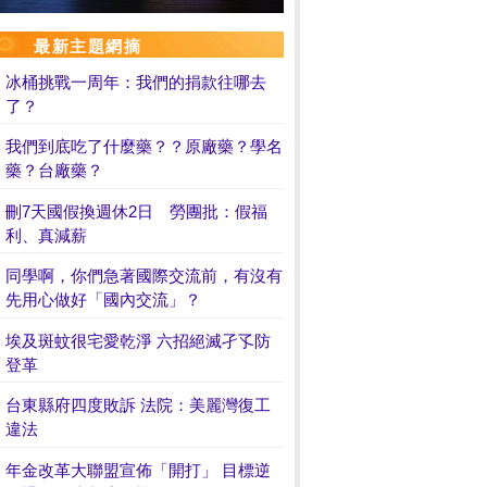
最新主題網摘
冰桶挑戰一周年：我們的捐款往哪去
了？
我們到底吃了什麼藥？？原廠藥？學名
藥？台廠藥？
刪7天國假換週休2日 勞團批：假福
利、真減薪
同學啊，你們急著國際交流前，有沒有
先用心做好「國內交流」？
埃及斑蚊很宅愛乾淨 六招絕滅孑孓防
登革
台東縣府四度敗訴 法院：美麗灣復工
違法
年金改革大聯盟宣佈「開打」 目標逆