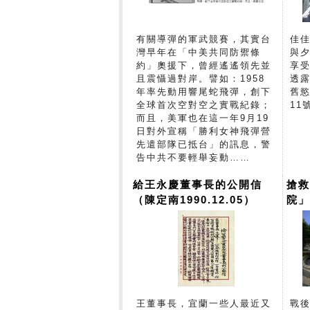
有關導彈的軍武競賽，其實台
佳
灣早年在「中美共同防禦條
與
約」奧援下，曾經遙遙領先並
享
且震懾過對岸。譬如：1958
透
年率先動用響尾蛇飛彈，創下
舊
全球首次空對空之實戰紀錄；
11
而且，美軍也在這一年9月19
日對外宣稱「勝利女神飛彈營
先遣部隊已抵台」的訊息，警
告中共不要輕舉妄動……
給王永慶董事長的公開信
搶
（陳定南1990.12.05）
院
光
王董事長，宜蘭一些人最近又
戰