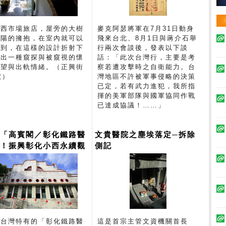
佳西市場旅店，屋旁的大樹
麥克阿瑟將軍在7月31日動身
夕陽的擁抱，在室內就可以
飛來台北、8月1日與蔣介石舉
受到，在這樣的設計折射下
行兩次會談後，發表以下談
露出一種窺探與被窺視的懷
話：「此次台灣行，主要是考
慾望與出軌情緒。（正興街
察若遭攻擊時之自衛能力。台
號）
灣地區不許被軍事侵略的決策
已定，若有武力進犯，我所指
揮的美軍部隊與國軍協同作戰
已達成協議！……」
救「高賓閣／彰化鐵路醫
文貴醫院之塵埃落定─拆除
」！振興彰化小西永續觀
側記
！
後台灣特有的「彰化鐵路醫
這是首宗主管文資機關首長