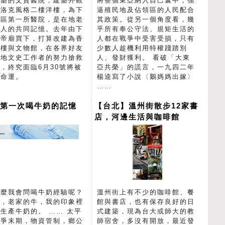
建築的文貴醫院，建築外觀
將整個東亞納入自己囊中，強
巴洛克風格二樓洋樓，為下
逼殖民地及佔領區的人民配合
地區第一所醫院，是在地老
其政策。從另一個角度看，幾
輩人的共同記憶。去年由下
乎所有奉公守法、規矩生活的
上帝廟買下，打算改建為香
人都在戰爭中受害受損，只有
大樓與文物館，在各界好友
少數人趁機利用特權踐踏別
在地文史工作者的努力搶救
人、發財獲利。 看破「大東
，終究面臨6月30號將被
亞共榮」的謊言，一九四二年
除命運。
楊逵寫了小說〈鵝媽媽出嫁〉
……
嬤第一次喝牛奶的記憶
【台北】溫州街散步12家書
店，河邊生活與咖啡館
什麼我會問喝牛奶經驗呢？
溫州街上有不少的咖啡館、餐
為，老家的牛，我的印象裡
館與書店，也有保存良好的日
生產牛奶的。 …… 太平
式建築，現為台大或師大的教
戰爭末期，物資管制，鄉公
師宿舍，多沒有開放，最近發