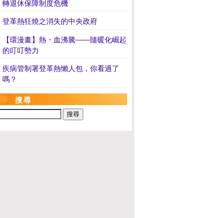
轉退休保障制度危機
登革熱狂燒之消失的中央政府
【環漫畫】熱・血沸騰——隨暖化崛起
的叮叮勢力
疾病管制署登革熱懶人包，你看過了
嗎？
搜尋