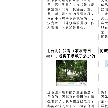
搬宿舍封箱寄回家的冊重見天
史
日。高中到現在，從《陳水扁
仿
的震撼》開始，集滿呂、游、
營
蘇、謝，最可怕的是還有羅文
一
嘉的冊（有些不是我買的），
營
決定留下《陳水扁的震撼》作
客
為警惕，其它通通回收。
與
之下
拆
【台北】我看《家在青田
阿
街》，老房子承載了多少的
鄉愁
這個讓人感動的力量是甚麼？
為
所有的主因都來自青田街的這
因
些老房子，我希望這些老房子
是不
都能永遠的留下來，但在台灣
洋