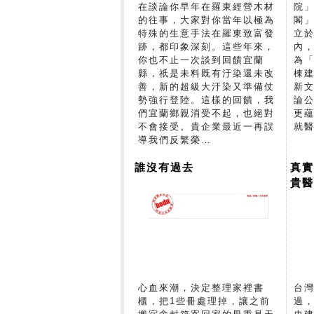
在談論你早年在羅東經營木材
院」
的往事，大家對你當年以極為
閣
特殊的生意手法在羅東致富發
立
跡，都印象深刻。這些年來，
內
你也不止一次談到回饋宜蘭
為
縣，祇是未料既有汙染還未改
棟
善，新的超級大汙染又準備仗
新
勢強行登陸。這樣的回饋，我
論
們宜蘭鄉親消受不起，也絕對
更
不會接受。貴企業最近一再誤
就
導我們反繁榮…
誰沒有過去
真實
貴
心血來潮，決定整理家裡書
台
櫃，把1些冊處理掉，讓之前
過，