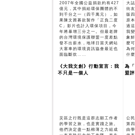
2007年全國公益捐款約有427
大
億元，其中捐給環保團體的不
街
到千分之一（四千萬元），如
版
果陳文茜募款製作「正負二度
原
C」影片也計入環保項目，今
過
年將暴增三分之一。但最老牌
我變
的台灣環境保護聯盟一度差點
象
發不出薪水，地球日當天網站
麼
大塞車的環境資訊協會最近也
為
面臨斷炊……
什
《大我文創》行動宣言：我
為
不只是一個人
盟評
災區之行既是這群志願工作者
公
的學習之旅，也是實踐之旅。
第
他們決定盡一點棉薄之力組成
由