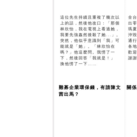
這位先生持續且重複了幾次以
全
上的話，然後他改口：「那個
出
林欣怡，我在電視上看過她，
瑪
我要先強姦然後殺了她...」。
沖
突然，他似乎意識到「我」可
通
能就是「她」。「林欣怡在
各
嗎？」他這麼問。我愣了一
歡
下，然後回答「我就是！」
謝
換他愣了一下……
難募企業環保錢，有請陳文
關係
茜出馬？