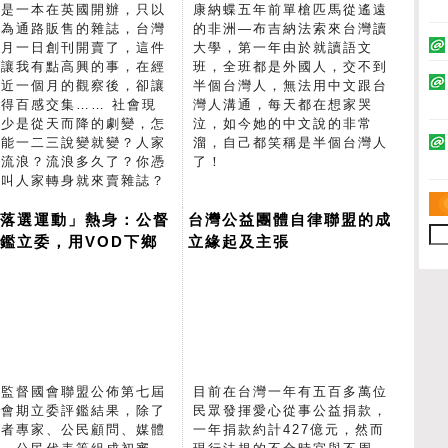
誌是一本在英國開辦，只以
康納蝶五年前單槍匹馬從遙遠
友為通路販售的雜誌，台灣
的非洲—布吉納法索來台灣讀
四月一日創刊開賣了，這件
大學，第一年由於就讀語文
本讓我有點高興的事，在經
班，全班都是外國人，交不到
這近一個月的觀察後，卻讓
半個台灣人，無法用中文跟台
得百感交集…… 社會現
灣人溝通，每天都在想家哭
鮮少是從天而降的劇變，怎
泣，如今她的中文說的非常
可能一二三說變就變？人家
溜，自己都笑稱是半個台灣人
何流浪？流浪多久了？你憑
了！
麼叫人家轉身就來賣雜誌？
「落選運動」熱身：公督
台灣公益團體自律聯盟的成
鑑立委，用VOD下鄉
立緣起及主張
民監督國會聯盟公佈第七屆
目前在台灣一年有五百多萬位
四會期立委評鑑結果，除了
民眾發揮愛心從事公益捐款，
學者專家、公民顧問、媒體
一年捐款約計427億元，然而