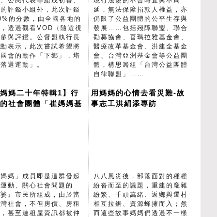
表、公民代表等組成初審、
現行法規的不合時宜與不周
審的評鑑小組外，此次評鑑
延，無法保障捐款人權益，亦
0%的分數，由全國各地的
侷限了公益團體的公平生存與
，透過觀看VOD（隨選視
發展……包括殘障聯盟、聯合
）參與評鑑。公督盟執行長
勸募協會、喜瑪拉雅基金會、
宗勳表示，此次嘗試希望將
醫療改革基金會、洪建全基金
督國會的動作「下鄉」，培
會、台灣亞洲基金會等公益團
「落選運動」。
體，構思籌組「台灣公益團體
自律聯盟」……
媽媽二十年特輯1】行
用媽媽的心情去看災難-故
中的社會團體「崔媽媽基
事志工洪絹添專訪
會」
崔媽媽」成員即是這群發起
八八風災後，部落面對的種種
會運動、關心社會問題的
紛沓而至的議題，重建的龐雜
雞婆』市民所組成，由於當
紛繁、千頭萬緒、返鄉與遷村
臺灣社會，不但房價、房租
相互拉鋸、資源蜂擁而入；然
漲，甚至連租屋資訊都被仲
而這些故事媽媽們透過不一樣