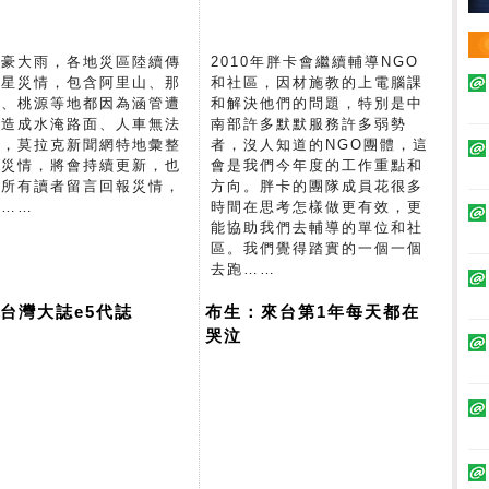
台豪大雨，各地災區陸續傳
2010年胖卡會繼續輔導NGO
零星災情，包含阿里山、那
和社區，因材施教的上電腦課
夏、桃源等地都因為涵管遭
和解決他們的問題，特別是中
毀造成水淹路面、人車無法
南部許多默默服務許多弱勢
行，莫拉克新聞網特地彙整
者，沒人知道的NGO團體，這
地災情，將會持續更新，也
會是我們今年度的工作重點和
迎所有讀者留言回報災情，
方向。胖卡的團隊成員花很多
謝……
時間在思考怎樣做更有效，更
能協助我們去輔導的單位和社
區。我們覺得踏實的一個一個
去跑……
台灣大誌e5代誌
布生：來台第1年每天都在
哭泣