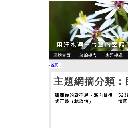
網站首頁
總編報告
專題報導
›
首頁
›
主題網摘分類：
謝謝你的對不起～邁向修復
52
式正義（林欣怡）
情