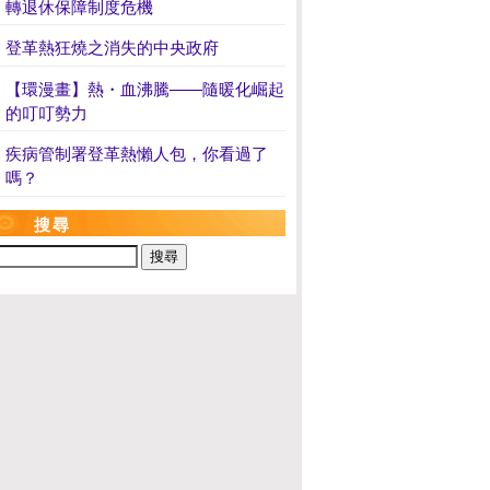
轉退休保障制度危機
登革熱狂燒之消失的中央政府
【環漫畫】熱・血沸騰——隨暖化崛起
的叮叮勢力
疾病管制署登革熱懶人包，你看過了
嗎？
搜尋