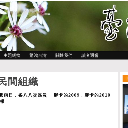
主題網摘
驚鴻台灣
關於我們
讀者迴響
民間組織
3豪雨日，各八八災區災
胖卡的2009，胖卡的2010
回報