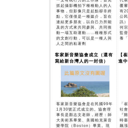
一支有執行力的工作隊，首先
代
抓起攝影機拍下種種動人的人
覆
事物，但影像只是起點卻非終
有2
點，它僅僅是一種媒介，旨在
公民
連結更多朋友，以自己力所能
訊
及的方式來共同參與、共同推
何
動一場互助運動……種種形式
監
的文創行動，可以是一種人與
養
人之間的粘著劑
客家新音樂協會成立（還有
【崔
寫給新台灣人的一封信）
進
金
客家新音樂協會是在民國99年
「
1月30號正式成立的。協會理
社
事長是顏志文老師，經歷：師
『
大美術系畢業、美國柏克萊音
時
樂學院（Boston）畢業。現
飆