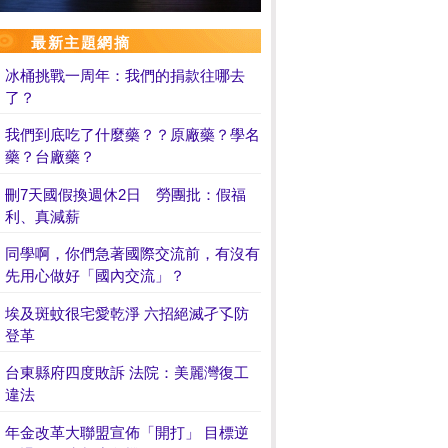
最新主題網摘
冰桶挑戰一周年：我們的捐款往哪去
了？
我們到底吃了什麼藥？？原廠藥？學名
藥？台廠藥？
刪7天國假換週休2日 勞團批：假福
利、真減薪
同學啊，你們急著國際交流前，有沒有
先用心做好「國內交流」？
埃及斑蚊很宅愛乾淨 六招絕滅孑孓防
登革
台東縣府四度敗訴 法院：美麗灣復工
違法
年金改革大聯盟宣佈「開打」 目標逆