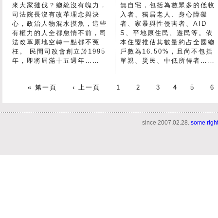
來大家撻伐？總統沒有魄力，
無自宅，包括為數眾多的低收
司法院長沒有改革理念與決
入者、獨居老人、身心障礙
心，政治人物混水摸魚，這些
者、家暴與性侵害者、AID
有權力的人全都怠惰不前，司
S、平地原住民、遊民等。依
法改革原地空轉一點都不冤
本住盟推估其數量約占全國總
枉。 民間司改會創立於1995
戶數為16.50%，且尚不包括
年，即將屆滿十五週年……
單親、災民、中低所得者……
« 第一頁
‹ 上一頁
1
2
3
4
5
6
since 2007.02.28.
some righ