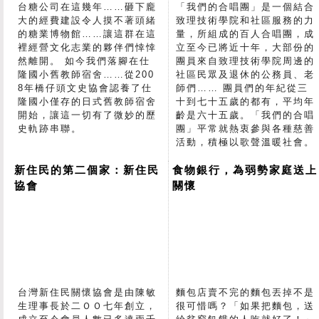
台糖公司在這幾年……砸下龐
「我們的合唱團」是一個結合
大的經費建設令人摸不著頭緒
致理技術學院和社區服務的力
的糖業博物館……讓這群在這
量，所組成的百人合唱團，成
裡經營文化志業的夥伴們悻悻
立至今已將近十年，大部份的
然離開。 如今我們落腳在仕
團員來自致理技術學院周邊的
隆國小舊教師宿舍……從200
社區民眾及退休的公務員、老
8年橋仔頭文史協會認養了仕
師們…… 團員們的年紀從三
隆國小僅存的日式舊教師宿舍
十到七十五歲的都有，平均年
開始，讓這一切有了微妙的歷
齡是六十五歲。「我們的合唱
史軌跡串聯。
團」平常就熱衷參與各種慈善
活動，積極以歌聲溫暖社會。
新住民的第二個家：新住民
食物銀行，為弱勢家庭送上
協會
關懷
台灣新住民關懷協會是由陳敏
麵包店賣不完的麵包丟掉不是
生理事長於二ＯＯ七年創立，
很可惜嗎？「如果把麵包，送