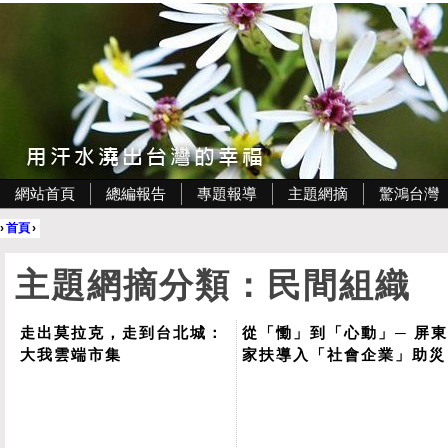
網站首頁
總編報告
專題報導
主題網摘
驚鴻台灣
›
首頁
›
主題網摘分類：民間組織
走出莫拉克，走到台北城：
從「慟」到「心動」─ 屏
大我雲端市集
家扶導入「社會企業」助災
區產業