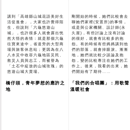
講到「高雄縣山城花語美好生
剛開始的時候，她們比較會去
活促進會」，大家也許覺得陌
聊她們家裡(安置所)的事情，
生，但說到「六龜悠遊山
或是與公家機關、設計師(永
城」，也許很多人就會露出恍
久屋)，有些討論上沒有討論
然大悟的表情：就是那個六龜
的很好，就會有比較多的抱
往寶來途中，省道旁的大型商
怨。有的時候有些媽媽講到他
場與旅客休息站；更因為在八
們的部落，就會掉眼淚。漸漸
八水災中收容六龜地區災民、
地，她們就比較少談論及抱
救災人員與志工，而被譽為
怨，變的比較專注在她們的工
「土石中綻放的山城玫瑰」的
作上。後來，我看的出來，她
悠遊山城大賣場。
們開始有了期待……
橋仔頭，青年夢想的應許之
「我們的合唱團」：用歌聲
地
溫暖社會