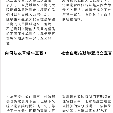
成立至今會員人數已多達兩千
給貧窮飢餓的人吃就好了！」
多人，主要是以嫁來台灣的大
這就是食物銀行法起人陳大德
陸配偶為服務對象，讓新住民
最初的想法，就這樣成立了台
們可以早日融入台灣生活。
灣第一家以「食物銀行」命名
陳敏生畢生最大的目標是希望
的社福機構。
台灣的人民團結起來，他說，
不想看到台灣的人民因為種族
的不同而造成對立，我們要更
緊密的團結在一起，互相關
愛……
向司法改革蝸牛宣戰！
社會住宅推動聯盟成立宣言
司法界發生如此憾事，司法院
政府總喜歡吹噓我們有88%的
長也為此負責下台，但接下來
住宅自有率，但那是建立在重
呢？是否讓時間沖淡一切，等
複計算的灌水基礎上，依據學
待下一次發生同樣的事情，再
者估算，台灣其實有30%家户