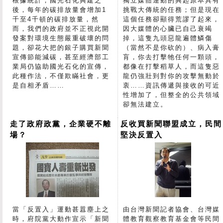
根據統計，國光石化興建之
獨立媒體運動的興起原本具有
後，每年的碳排放量會增加1
挑戰大傳統的任務；但是現在
千至4千頓的碳排放量，然
這個任務卻顯得荒謬了起來，
而，我們的政府並不正視此開
因大媒體的心臟已自己衰竭
發案對環境生態嚴重破壞的問
掉，這隻九頭惡龍遍體鱗傷
題，卻花大把的銀子購買新聞
（當然不是你砍的）、病入膏
宣傳節能減碳，甚至經濟部工
肓，你去打擊牠任何一顆頭，
業局仍協助國光石化的宣傳，
都像在打擊稻草人，而這隻惡
此種作法，不僅欺瞞社會，更
龍仍強壯到對你的攻擊無動於
是自相矛盾……
衷……資訊傳遞與接收的可近
性增加了，但整全的公共領域
卻無法建立。
走了政府政黨，企業硬不離
反收買新聞聯盟成立，民間
場？
堅決反置入
當「反置入」運動甚囂塵上之
由台灣新聞記者協會、台灣媒
時，府院黨大動作宣示「新聞
體教育觀察教育基金會等民間