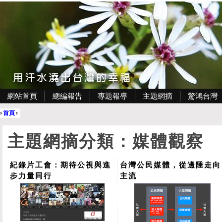
網站首頁
總編報告
專題報導
主題網摘
驚鴻台灣
›
首頁
›
主題網摘分類：媒體觀察
紀錄片工會：期待公視與進
台灣公民媒體，從邊陲走向
步力量同行
主流