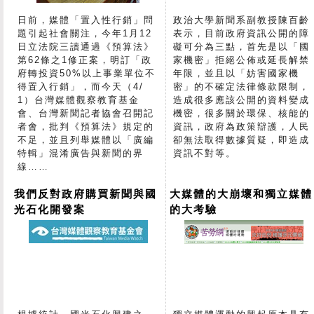
日前，媒體「置入性行銷」問
政治大學新聞系副教授陳百齡
題引起社會關注，今年1月12
表示，目前政府資訊公開的障
日立法院三讀通過《預算法》
礙可分為三點，首先是以「國
第62條之1修正案，明訂「政
家機密」拒絕公佈或延長解禁
府轉投資50%以上事業單位不
年限，並且以「妨害國家機
得置入行銷」，而今天（4/
密」的不確定法律條款限制，
1）台灣媒體觀察教育基金
造成很多應該公開的資料變成
會、台灣新聞記者協會召開記
機密，很多關於環保、核能的
者會，批判《預算法》規定的
資訊，政府為政策辯護，人民
不足，並且列舉媒體以「廣編
卻無法取得數據質疑，即造成
特輯」混淆廣告與新聞的界
資訊不對等。
線……
我們反對政府購買新聞與國
大媒體的大崩壞和獨立媒體
光石化開發案
的大考驗