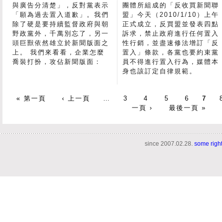
與廣告分清楚」，反對黨表示
團體所組成的「反收買新聞聯
「願為過去置入道歉」。我們
盟」今天（2010/1/10）上午
除了硬是要持續監督政府與朝
正式成立，反買盟並發表四點
野政黨外，千萬別忘了，另一
訴求，禁止政府進行任何置入
頭巨獸依然雄立於新聞版面之
性行銷，並盡速修法增訂「反
上。 我們來看看，企業怎麼
置入」條款，各黨也要約束黨
喬裝打扮，攻佔新聞版面：
員不得進行置入行為，媒體本
身也該訂定自律規範。
« 第一頁
‹ 上一頁
…
3
4
5
6
7
一頁 ›
最後一頁 »
since 2007.02.28.
some righ