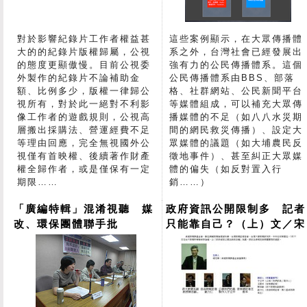
對於影響紀錄片工作者權益甚
這些案例顯示，在大眾傳播體
大的的紀錄片版權歸屬，公視
系之外，台灣社會已經發展出
的態度更顯傲慢。目前公視委
強有力的公民傳播體系。這個
外製作的紀錄片不論補助金
公民傳播體系由BBS、部落
額、比例多少，版權一律歸公
格、社群網站、公民新聞平台
視所有，對於此一絕對不利影
等媒體組成，可以補充大眾傳
像工作者的遊戲規則，公視高
播媒體的不足（如八八水災期
層搬出採購法、營運經費不足
間的網民救災傳播）、設定大
等理由回應，完全無視國外公
眾媒體的議題（如大埔農民反
視僅有首映權、後續著作財產
徵地事件）、甚至糾正大眾媒
權全歸作者，或是僅保有一定
體的偏失（如反對置入行
期限……
銷……）
「廣編特輯」混淆視聽 媒
政府資訊公開限制多 記者
改、環保團體聯手批
只能靠自己？（上）文／宋
小海