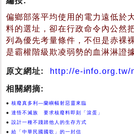
編按:
偏鄉部落平均使用的電力遠低於
料的選址，卻在行政命令內公然
列為優先考量條件，不但是赤裸
是霸權階級欺凌弱勢的血淋淋證
原文網址:
http://e-info.org.tw
相關網摘:
核廢真多利—蘭嶼幅射惡靈來臨
達悟不滅族 要求核廢料即刻「滾蛋」
設計一種不踐踏他人的生存方式
給「中華民國國歌」的一封信