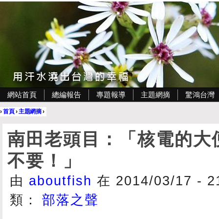
網站首頁
總編報告
專題報導
主題網摘
驚鴻台灣
›
首頁
›
主題網摘
›
南田老頭目：「核電的大
不要！」
由
aboutfish
在 2014/03/17 - 
類：
部落之聲