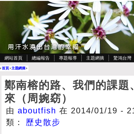
網站首頁
總編報告
專題報導
主題網摘
驚鴻台灣
›
首頁
›
主題網摘
›
鄭南榕的路、我們的課題
來（周婉窈）
由
aboutfish
在 2014/01/19 - 
類：
歷史散步