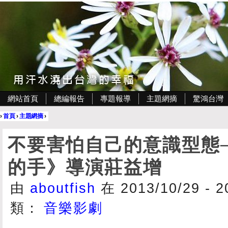
網站首頁
總編報告
專題報導
主題網摘
驚鴻台灣
›
首頁
›
主題網摘
›
不要害怕自己的意識型態
的手》導演莊益增
由
aboutfish
在 2013/10/29 - 
類：
音樂影劇