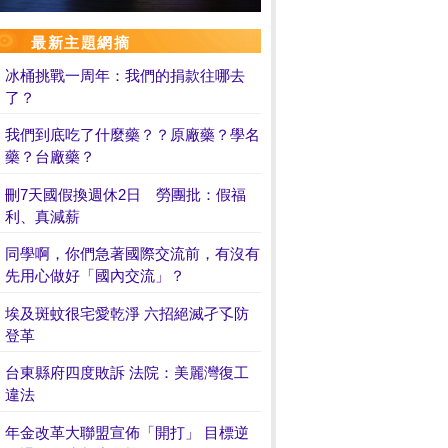
最新主題網摘
冰桶挑戰一周年：我們的捐款往哪去
了？
我們到底吃了什麼藥？？原廠藥？學名
藥？台廠藥？
刪7天國假換週休2日 勞團批：假福
利、真減薪
同學啊，你們急著國際交流前，有沒有
先用心做好「國內交流」？
埃及斑蚊很宅愛乾淨 六招絕滅孑孓防
登革
台東縣府四度敗訴 法院：美麗灣復工
違法
年金改革大聯盟宣佈「開打」 目標逆