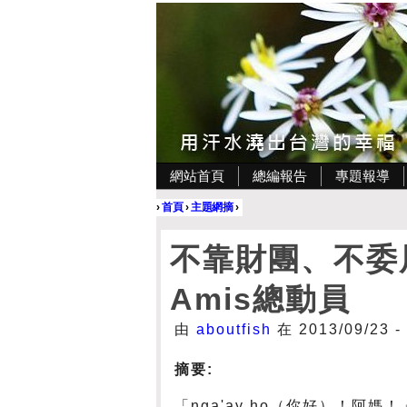
網站首頁
總編報告
專題報導
›
首頁
›
主題網摘
›
不靠財團、不委
Amis總動員
由
aboutfish
在 2013/09/23 
摘要:
「nga'ay ho（你好）！阿