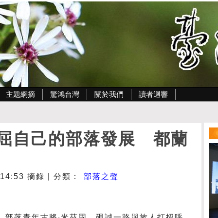
主題網摘
驚鴻台灣
關於我們
讀者迴響
屈自己的部落發展 都蘭
- 14:53 摘錄 | 分類：
部落之聲
媽！」部落青年古將‧米茲固、硯誠一路與族人打招呼，