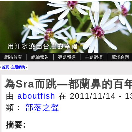
網站首頁
總編報告
專題報導
主題網摘
驚鴻台灣
›
首頁
›
主題網摘
›
為Sra而跳—都蘭鼻的百
由
aboutfish
在 2011/11/14 - 
類：
部落之聲
摘要: