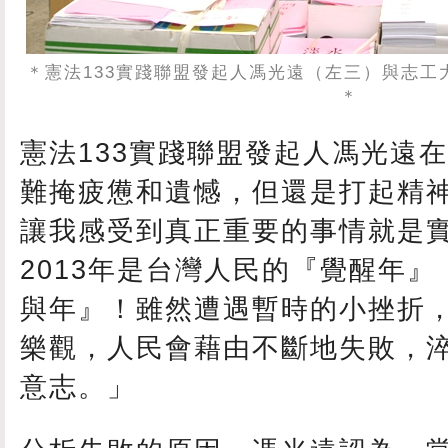
＊憲法133實踐聯盟發起人馮光遠（左三）與志工
＊
憲法133實踐聯盟發起人馮光遠
難掩疲憊和遺憾，但還是打起精
讓我感受到真正重要的事情就是
2013年是台灣人民的
『
覺醒年
』
與年』！雖然遭遇暫時的小挫折
樂觀，人民會藉由不斷地失敗，
意志。」