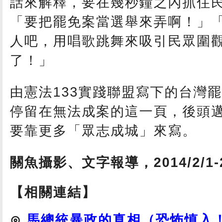
話來解釋，要在幾秒鐘之內抓住
「要把罷免案當選舉來弄啊！」「
人吧，用唱歌跳舞來吸引民眾圍
了！」
由憲法133實踐聯盟寫下的台灣
停留在無法成案的這一頁，後頭
要靠更多「眾志成城」來寫。
關魚攝影、文字報導，2014/2/1-2
【相關連結】
⊙
馬總統暴政的真相（恐怖慎入