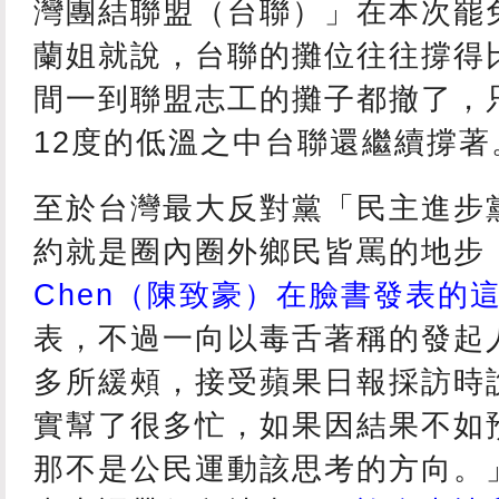
灣團結聯盟（台聯）」在本次罷
蘭姐就說，台聯的攤位往往撐得
間一到聯盟志工的攤子都撤了，
12度的低溫之中台聯還繼續撐著
至於台灣最大反對黨「民主進步
約就是圈內圈外鄉民皆罵的地步
Chen（陳致豪）在臉書發表的
表，不過一向以毒舌著稱的發起
多所緩頰，接受蘋果日報採訪時
實幫了很多忙，如果因結果不如
那不是公民運動該思考的方向。