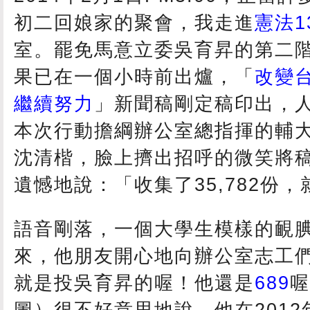
初二回娘家的聚會，我走進
憲法1
室。罷免馬意立委吳育昇的第二
果已在一個小時前出爐，「
改變
繼續努力
」新聞稿剛定稿印出，
本次行動擔綱辦公室總指揮的輔
沈清楷，臉上擠出招呼的微笑將
遺憾地說：「收集了35,782份，就
語音剛落，一個大學生模樣的靦
來，他朋友開心地向辦公室志工
就是投吳育昇的喔！他還是
689
喔
圖）很不好意思地說，他在201