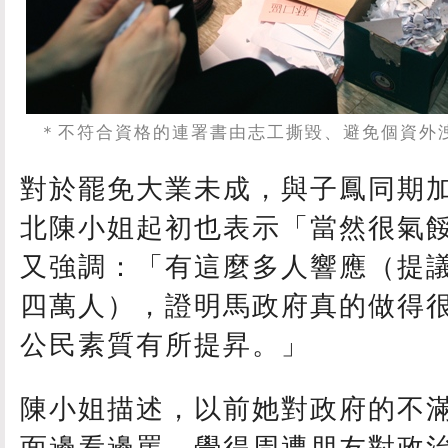
＊不符合資格的連署書由志工撕毀、避免個資外
對於罷免大業未成，與子鳳同期
北陳小姐起初也表示「當然很氣
又強調：「有這麼多人響應（提議
四萬人），證明馬政府真的做得
公民素質有所提昇。」
陳小姐描述，以前她對政府的不
面邊看邊罵，覺得周遭朋友對政