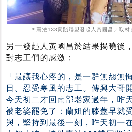
＊憲法133實踐聯盟發起人黃國昌
／取材
另一發起人黃國昌於結果揭曉後
對志工們的感激：
「最讓我心疼的，是一群無怨無
日、忍受寒風的志工。傳興大哥
今天初二才回南部老家過年，昨
被老婆罷免了；蘭姐的膝蓋早就
與，堅持到最後一刻，昨天初一