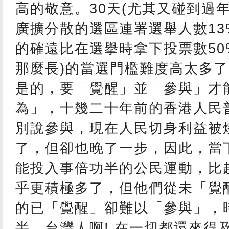
高的敬意。30天(尤其又碰到過
廣擴分散的選區連署選舉人數13%
的確遠比在選擧時拿下投票數50
那麼長)的當選門檻難度高太多
是的，要「覺醒」並「參與」才
為」，十幾二十年前的香港人民
別說參與，現在人民切身利益被
了，但卻也晚了一步，因此，當
能投入事倍功半的公民運動，比
乎更積極多了，但他們從未「覺
的已「覺醒」卻難以「參與」，
半，台灣人啊! 在一切都還來得