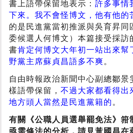
書上語帶保留地表示：
許多事情
下來。我不會怪博文，他有他的
的是民進黨當初推派與吳育昇同
委候選人何博文）本篇接受採訪
書
肯定何博文大年初一站出來幫
野黨主席蘇貞昌語多不爽
。
自由時報政治新聞中心副總鄒景
樣語帶保留，
不過大家都看得出
地方頭人當然是民進黨籍的
。
有關《公職人員選舉罷免法》箝
亟需修法的分析，請見黃國昌在