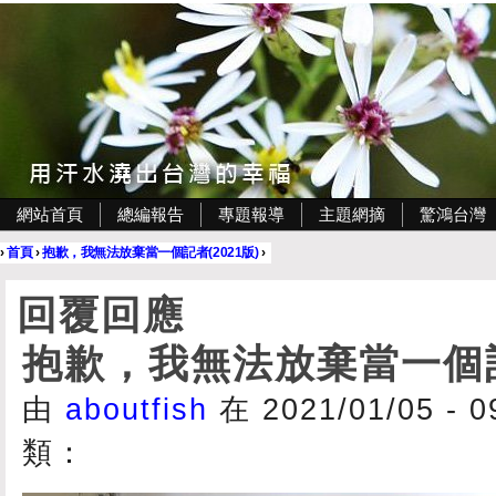
網站首頁
總編報告
專題報導
主題網摘
驚鴻台灣
›
首頁
›
抱歉，我無法放棄當一個記者(2021版)
›
回覆回應
抱歉，我無法放棄當一個記者
由
aboutfish
在 2021/01/05 - 
類：