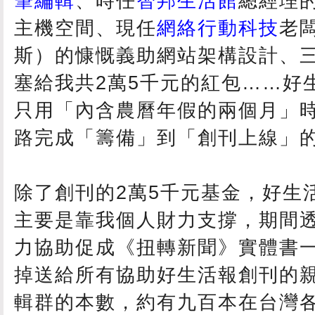
筆編輯
、時任
智邦生活館
總經理
主機空間、現任
網絡行動科技
老闆
斯）的慷慨義助網站架構設計、
塞給我共2萬5千元的紅包……好
只用「內含農曆年假的兩個月」
路完成「籌備」到「創刊上線」
除了創刊的2萬5千元基金，好生
主要是靠我個人財力支撐，期間
力協助促成《扭轉新聞》實體書
掉送給所有協助好生活報創刊的
輯群的本數，約有九百本在台灣