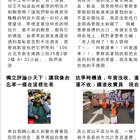
你手上有不喜歡、丟了浪費、
我在另一邊的地上看見兩灘
但又不知該如何處理的明信片
血，鮮血，我突然明白警察拿
和郵票嗎？讓我們幫你將那些
警棍朝我衝過來說要我的命，
醜醜的明信片寫成一封封人權
不是在開玩笑，我若沒死也只
聲援信，即便是最沒特色的明
是因為警棍太鈍罷了。 我被
信片、最不祥的郵票，都有它
警察推擠到出口，有個女生昏
的價值；如果寄給朋友會讓你
倒在地上，我對著警察大喊：
感到羞恥甚至對不住朋友，那
「有人昏倒了！有人昏倒
麼就歡迎你把它們寄到「106
了！」「叫救護車！！叫救護
台北市新生南路三段25巷1號
車！！」警察當著我的面把女
2樓 AI 32小組」，我們保
孩扔到旁邊的草叢，我生氣地
證…
把他的手撥開…
獨立評論@天下：讓我像勿
抗爭時機過，年資沒收、遠
忘草一樣在這裡生長
通不收：國道收費員 現在
碰上什麼問題？
來自我關心最久的樂生療養院
高公局以不區分年資、一律7
院民的消息：最早籌組自救會
個月底薪的方式計算資遣費，