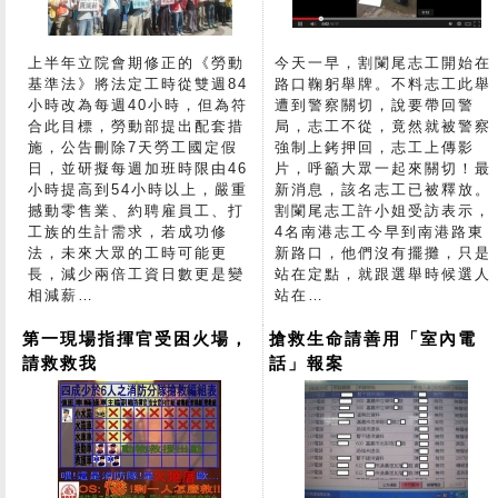
上半年立院會期修正的《勞動
今天一早，割闌尾志工開始在
基準法》將法定工時從雙週84
路口鞠躬舉牌。不料志工此舉
小時改為每週40小時，但為符
遭到警察關切，說要帶回警
合此目標，勞動部提出配套措
局，志工不從，竟然就被警察
施，公告刪除7天勞工國定假
強制上銬押回，志工上傳影
日，並研擬每週加班時限由46
片，呼籲大眾一起來關切！最
小時提高到54小時以上，嚴重
新消息，該名志工已被釋放。
撼動零售業、約聘雇員工、打
割闌尾志工許小姐受訪表示，
工族的生計需求，若成功修
4名南港志工今早到南港路東
法，未來大眾的工時可能更
新路口，他們沒有擺攤，只是
長，減少兩倍工資日數更是變
站在定點，就跟選舉時候選人
相減薪…
站在…
第一現場指揮官受困火場，
搶救生命請善用「室內電
請救救我
話」報案