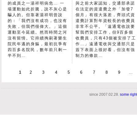
的成員之一湯祥明病危… 一
與之前大家認知，交通部承諾
場運動如此折騰，說不灰心是
在法定的資遣費之外「加發7
騙人的。但靠著湯祥明曾說
個月」有很大落差，齊頭式資
的：「我們沒有成功，也沒有
遣費計算對年資較長的收費員
失敗，但我們很偉大。」這個
非常不公平。「遠通電收說要
運動至今延續。然而時間之河
幫我們安排工作，但9百多個
沒有留情。它持續掏刷著樂生
收費員，只有43個被安排了工
院民年邁的身軀，最初抗爭有
作…」遠通電收與交通部只是
四百多名院民，數年前只剩一
簽下表面上很好看，但沒有強
半不到…
制力的條款…
1
2
3
4
5
6
7
8
9
…
since 2007.02.28.
some righ