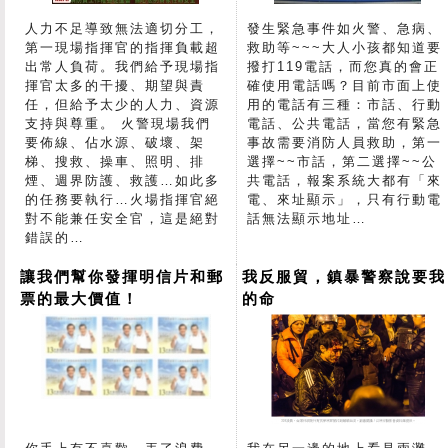
人力不足導致無法適切分工，
發生緊急事件如火警、急病、
第一現場指揮官的指揮負載超
救助等~~~大人小孩都知道要
出常人負荷。我們給予現場指
撥打119電話，而您真的會正
揮官太多的干擾、期望與責
確使用電話嗎？目前市面上使
任，但給予太少的人力、資源
用的電話有三種：市話、行動
支持與尊重。 火警現場我們
電話、公共電話，當您有緊急
要佈線、佔水源、破壞、架
事故需要消防人員救助，第一
梯、搜救、操車、照明、排
選擇~~市話，第二選擇~~公
煙、週界防護、救護…如此多
共電話，報案系統大都有「來
的任務要執行…火場指揮官絕
電、來址顯示」，只有行動電
對不能兼任安全官，這是絕對
話無法顯示地址…
錯誤的…
讓我們幫你發揮明信片和郵
我反服貿，鎮暴警察說要我
票的最大價值！
的命