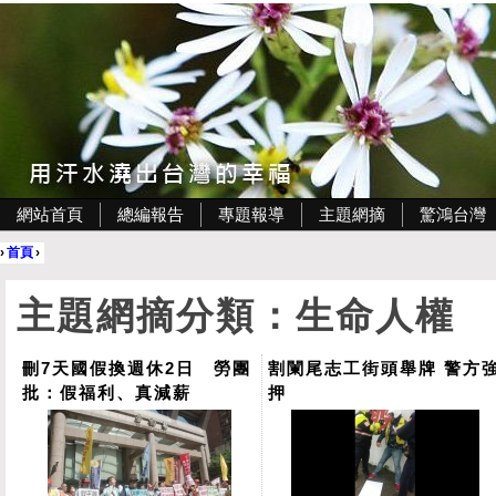
網站首頁
總編報告
專題報導
主題網摘
驚鴻台灣
›
首頁
›
主題網摘分類：生命人權
刪7天國假換週休2日 勞團
割闌尾志工街頭舉牌 警方
批：假福利、真減薪
押