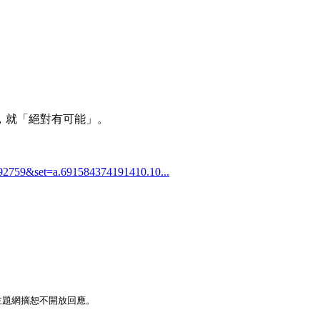
，就「絕對有可能」。
92759&set=a.691584374191410.10...
主題網摘恕不開放回應。