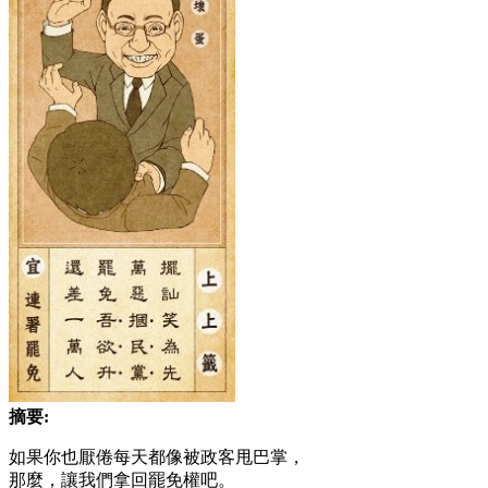
摘要:
如果你也厭倦每天都像被政客甩巴掌，
那麼，讓我們拿回罷免權吧。