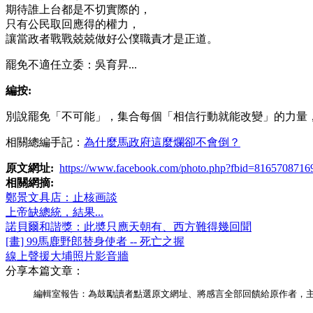
期待誰上台都是不切實際的，
只有公民取回應得的權力，
讓當政者戰戰兢兢做好公僕職責才是正道。
罷免不適任立委：吳育昇...
編按:
別說罷免「不可能」，集合每個「相信行動就能改變」的力量
相關總編手記：
為什麼馬政府這麼爛卻不會倒？
原文網址:
https://www.facebook.com/photo.php?fbid=8165708716
相關網摘:
鄭景文具店：止核画談
上帝缺總統，結果...
諾貝爾和諧獎：此奬只應天朝有、西方難得幾回聞
[畫] 99馬鹿野郎替身使者 -- 死亡之握
線上聲援大埔照片影音牆
分享本篇文章：
編輯室報告：為鼓勵讀者點選原文網址、將感言全部回饋給原作者，