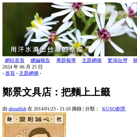
網站首頁
總編報告
專題報導
主題網摘
驚鴻台灣
2024 年 06 月 25 日
›
首頁
›
主題網摘
›
鄭景文具店：把麵上上籤
由
aboutfish
在 2014/01/23 - 21:10 摘錄 | 分類：
KUSO創意