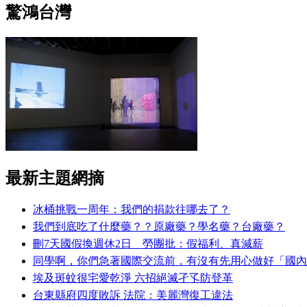
驚鴻台灣
最新主題網摘
冰桶挑戰一周年：我們的捐款往哪去了？
我們到底吃了什麼藥？？原廠藥？學名藥？台廠藥？
刪7天國假換週休2日 勞團批：假福利、真減薪
同學啊，你們急著國際交流前，有沒有先用心做好「國內
埃及斑蚊很宅愛乾淨 六招絕滅孑孓防登革
台東縣府四度敗訴 法院：美麗灣復工違法